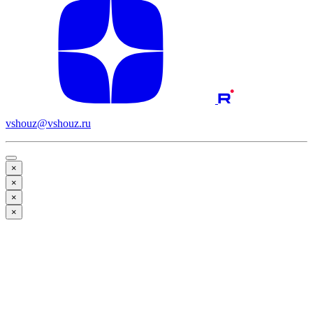
vshouz@vshouz.ru
×
×
×
×