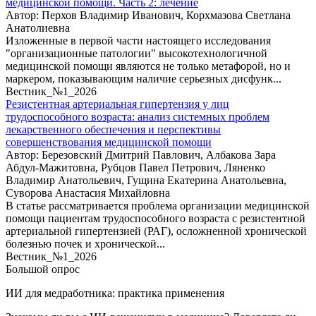
медицинской помощи. Часть 2: лечение
Автор: Перхов Владимир Иванович, Корхмазова Светлана
Анатолиевна
Изложенные в первой части настоящего исследования
"организационные патологии" высокотехнологичной
медицинской помощи являются не только метафорой, но и
маркером, показывающим наличие серьезных дисфунк...
Вестник_№1_2026
Резистентная артериальная гипертензия у лиц
трудоспособного возраста: анализ системных проблем
лекарственного обеспечения и перспективы
совершенствования медицинской помощи
Автор: Березовский Дмитрий Павлович, Албакова Зара
Абдул-Мажитовна, Рубцов Павел Петрович, Ляненко
Владимир Анатольевич, Гущина Екатерина Анатольевна,
Суворова Анастасия Михайловна
В статье рассматривается проблема организации медицинской
помощи пациентам трудоспособного возраста с резистентной
артериальной гипертензией (РАГ), осложненной хронической
болезнью почек и хронической...
Вестник_№1_2026
Большой опрос
ИИ для медработника: практика применения