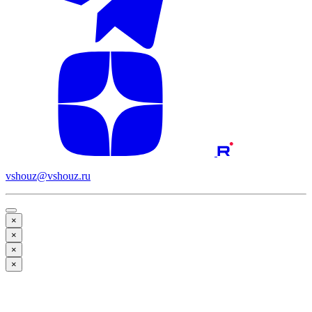
vshouz@vshouz.ru
×
×
×
×