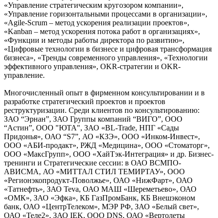
«Управление стратегическим кругозором компании»,
«Управление горизонтальными процессами в организации»,
«Agile-Scrum – метод ускорения реализации проектов»,
«Kanban – метод ускорения потока работ в организациях»,
«Функции и методы работы директора по развитию»,
«Цифровые технологии в бизнесе и цифровая трансформация
бизнеса», «Тренды современного управления», «Технологии
эффективного управления», OKR-стратегии и OKR-
управление.
Многочисленный опыт в фирменном консультировании и в
разработке стратегический проектов и проектов
реструктуризации. Среди клиентов по консультированию:
ЗАО “Эрнан”, ЗАО Группы компаний “ВИГО”, ООО
“Астин”, ООО "ЮТА", ЗАО «BL-Trade, НПГ «Сады
Придонья», ОАО “S7”, АО «КЗЭ», ООО «Инком-Инвест»,
ООО «АБИ-продакт», РЖД «Медицина», ООО «Стоматорг»,
ООО «МаксГрупп», ООО «ХайТэк-Интеграция» и др. Бизнес-
тренинги и Стратегические сессии: в ОАО ВСМПО-
АВИСМА, АО «МИТТАЛ СТИЛ ТЕМИРТАУ», ООО
«Регионэкопродукт-Поволжье», ОАО «НижФарт», ОАО
«Татнефть», ЗАО Teva, ОАО МАШ «Шереметьево», ОАО
«ОМК», ЗАО «Эфка», КБ ГазПромБанк, КБ Внешэконом
банк, ОАО «ЦентрТелеком», МЭР РФ, ЗАО «Белый свет»,
ОАО «Теле2», ЗАО IEK, ООО DNS, ОАО «Вертолеты