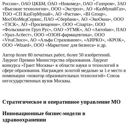
России», ОАО ЦКБМ, ОАО «Никомед», ОАО «Газпром», ЗАО
«Высокие технологии», ООО «Экстрол», АО «КазМунайГаз»,
ТОО «СП КазГерМунай», АО «Растам», «BI Group»,
МосОблМедСервис, ПАО «Сбербанк», АО «ЭкоОкна», ООО
«ТЗСК», АО «Просвещение», ООО «Спарта», ООО
«Фольскваген Груп Рус», ОАО «УГМК», АО «Автобан», ПАО
«Урал-Асбест», ООО «ОЗОН-фармацевтика», ООО
«VivaChoco», АО «Альфа Страхование», «АИРКО», «КРОК»,
ООО «Wizard», ООО «Маркетинг для бизнеса» и др.
Автор более 80 печатных работ, более 50 изобретений.
Лауреат Премии Министерства образования. Лауреат
конкурса «Грант Москвы» в области науки и технологий в
сфере образования. Награжден золотой медалью за 1-е место в
номинации «новатор образовательных технологий» Союза
негосударственных вузов Москвы.
Стратегическое и оперативное управление МО
Инновационные бизнес-модели в
здравоохранении