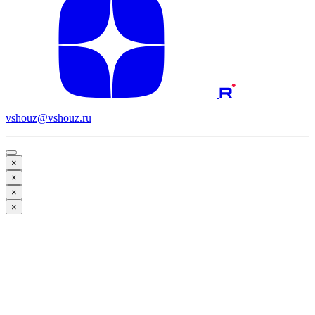
vshouz@vshouz.ru
×
×
×
×