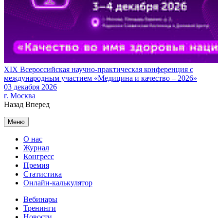
XIX Всероссийская научно-практическая конференция с
международным участием «Медицина и качество – 2026»
03 декабря 2026
г. Москва
Назад
Вперед
Меню
О нас
Журнал
Конгресс
Премия
Статистика
Онлайн-калькулятор
Вебинары
Тренинги
Новости