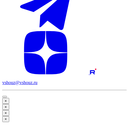
vshouz@vshouz.ru
×
×
×
×