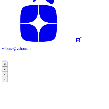
vshouz@vshouz.ru
×
×
×
×