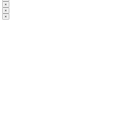
×
×
×