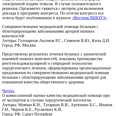
электронной подачи тезисов. В случае положительного
решения, Оргкомитет свяжется с автором для включения
доклада в программу конгресса. По итогам конгресса все
тезисы будут опубликованы в журнале
«Вестник ВШОУЗ»
.
Совершенствование медицинской помощи больным с
облитерирующими заболеваниями артерий нижних
конечностей
Авторы:
Голощапов-Аксенов Р.С., Семенов В.Ю., Кича Д.И.
Город:
РФ, Москва
Представлены результаты лечения больных с хронической
ишемией нижних конечностей, показаны преимущества
рентгенэндоваскулярной и гибридной технологии
хирургического лечения, сформулированы организационные
предложения по совершенствованию медицинской помощи
больным с облитерирующими заболеваниями артерий для
повышения качества общественного здоровья.
Читать
О комиссионной оценке качества медицинской помощи при
её экспертизе в случаях хирургической патологии
Авторы:
Мовчан К.Н., Татаркин В.В., Артюшин Б.С., Иванов
Г.Н., Чернов К.Е., Русакевич К.И.
Город:
РФ, Санкт-Петербург