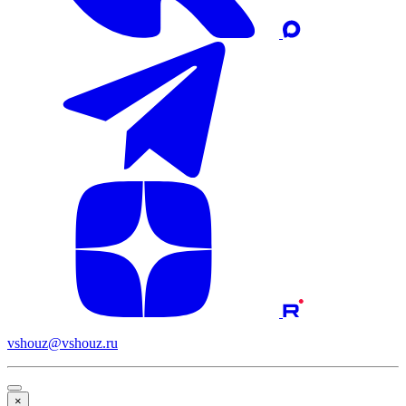
vshouz@vshouz.ru
×