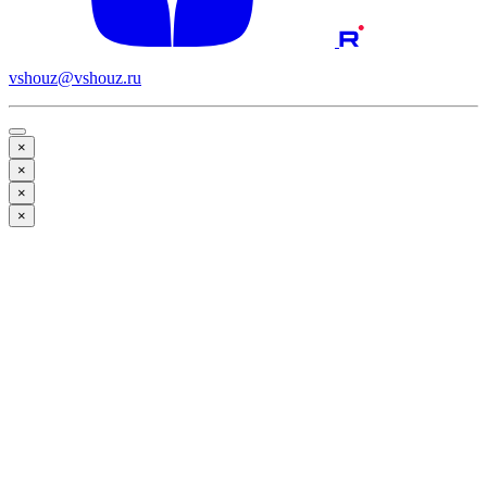
vshouz@vshouz.ru
×
×
×
×