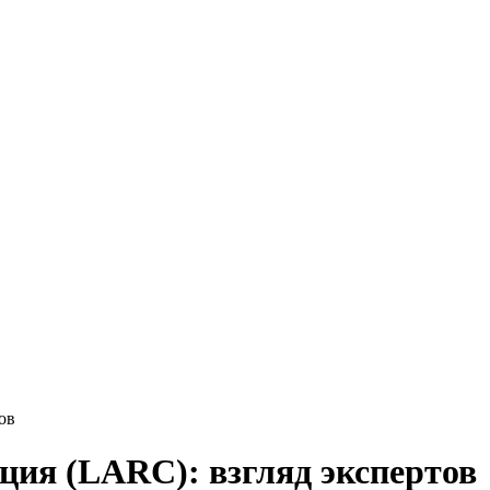
ов
ия (LARС): взгляд экспертов