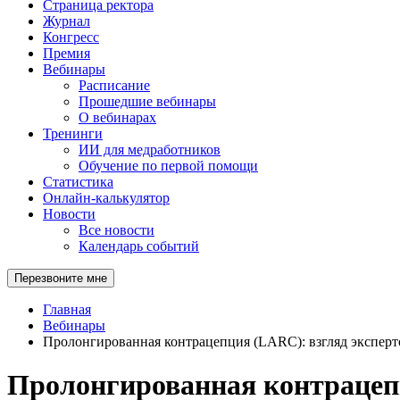
Страница ректора
Журнал
Конгресс
Премия
Вебинары
Расписание
Прошедшие вебинары
О вебинарах
Тренинги
ИИ для медработников
Обучение по первой помощи
Статистика
Онлайн-калькулятор
Новости
Все новости
Календарь событий
Перезвоните мне
Главная
Вебинары
Пролонгированная контрацепция (LARС): взгляд эксперт
Пролонгированная контрацепц