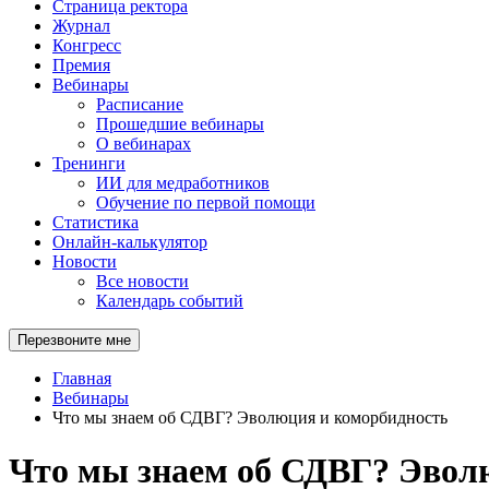
Страница ректора
Журнал
Конгресс
Премия
Вебинары
Расписание
Прошедшие вебинары
О вебинарах
Тренинги
ИИ для медработников
Обучение по первой помощи
Статистика
Онлайн-калькулятор
Новости
Все новости
Календарь событий
Перезвоните мне
Главная
Вебинары
Что мы знаем об СДВГ? Эволюция и коморбидность
Что мы знаем об СДВГ? Эвол