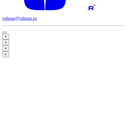
vshouz@vshouz.ru
×
×
×
×