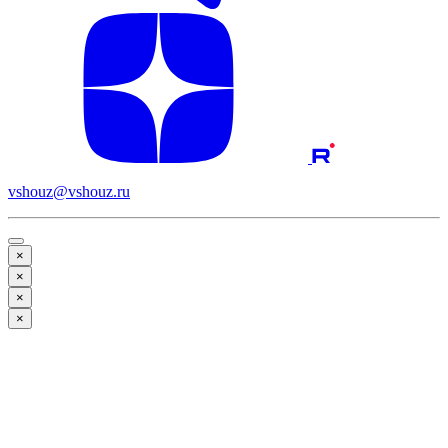
vshouz@vshouz.ru
×
×
×
×