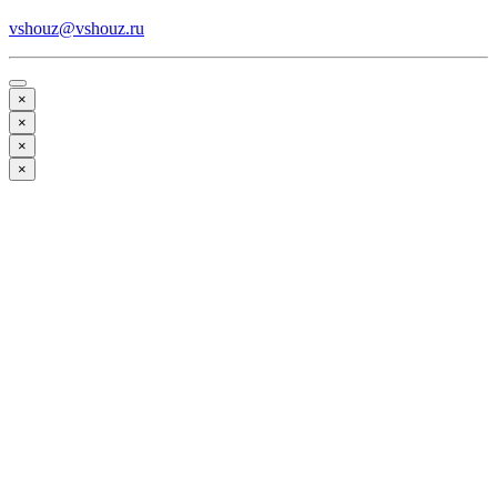
vshouz@vshouz.ru
×
×
×
×