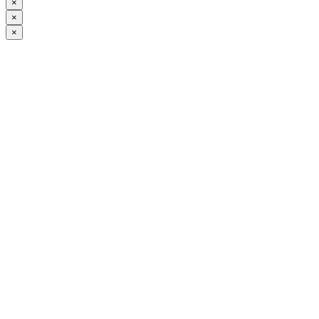
×
×
×