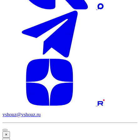
vshouz@vshouz.ru
×