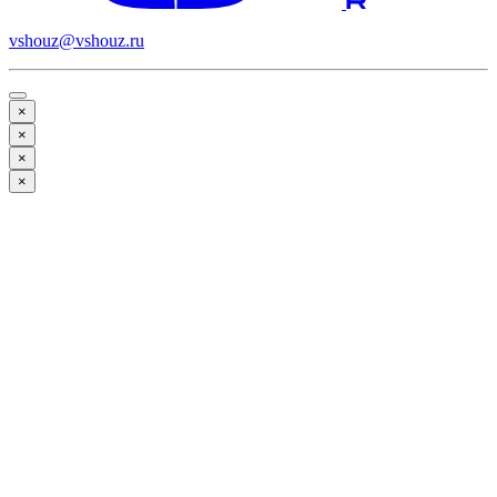
vshouz@vshouz.ru
×
×
×
×