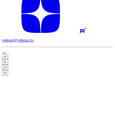
vshouz@vshouz.ru
×
×
×
×