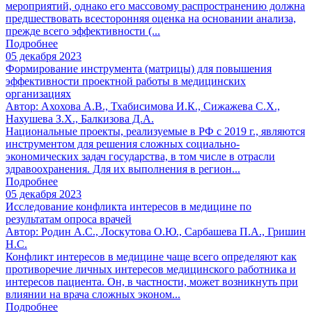
мероприятий, однако его массовому распространению должна
предшествовать всесторонняя оценка на основании анализа,
прежде всего эффективности (...
Подробнее
05 декабря 2023
Формирование инструмента (матрицы) для повышения
эффективности проектной работы в медицинских
организациях
Автор: Ахохова А.В., Тхабисимова И.К., Сижажева С.Х.,
Нахушева З.Х., Балкизова Д.А.
Национальные проекты, реализуемые в РФ с 2019 г., являются
инструментом для решения сложных социально-
экономических задач государства, в том числе в отрасли
здравоохранения. Для их выполнения в регион...
Подробнее
05 декабря 2023
Исследование конфликта интересов в медицине по
результатам опроса врачей
Автор: Родин А.С., Лоскутова О.Ю., Сарбашева П.А., Гришин
Н.С.
Конфликт интересов в медицине чаще всего определяют как
противоречие личных интересов медицинского работника и
интересов пациента. Он, в частности, может возникнуть при
влиянии на врача сложных эконом...
Подробнее