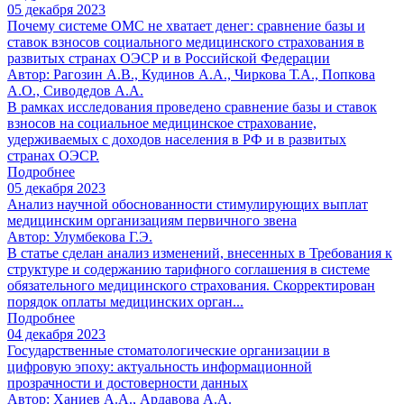
05 декабря 2023
Почему системе ОМС не хватает денег: сравнение базы и
ставок взносов социального медицинского страхования в
развитых странах ОЭСР и в Российской Федерации
Автор: Рагозин А.В., Кудинов А.А., Чиркова Т.А., Попкова
А.О., Сиводедов А.А.
В рамках исследования проведено сравнение базы и ставок
взносов на социальное медицинское страхование,
удерживаемых с доходов населения в РФ и в развитых
странах ОЭСР.
Подробнее
05 декабря 2023
Анализ научной обоснованности стимулирующих выплат
медицинским организациям первичного звена
Автор: Улумбекова Г.Э.
В статье сделан анализ изменений, внесенных в Требования к
структуре и содержанию тарифного соглашения в системе
обязательного медицинского страхования. Скорректирован
порядок оплаты медицинских орган...
Подробнее
04 декабря 2023
Государственные стоматологические организации в
цифровую эпоху: актуальность информационной
прозрачности и достоверности данных
Автор: Ханиев А.А., Ардавова А.А.