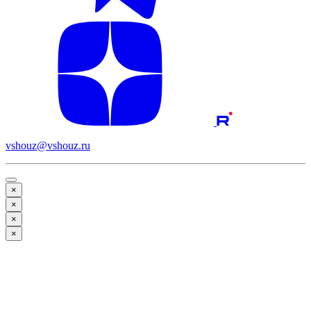
vshouz@vshouz.ru
×
×
×
×