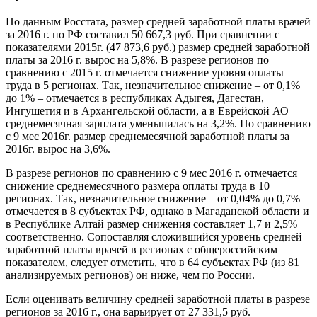
По данным Росстата, размер средней заработной платы врачей
за 2016 г. по РФ составил 50 667,3 руб. При сравнении с
показателями 2015г. (47 873,6 руб.) размер средней заработной
платы за 2016 г. вырос на 5,8%. В разрезе регионов по
сравнению с 2015 г. отмечается снижение уровня оплаты
труда в 5 регионах. Так, незначительное снижение – от 0,1%
до 1% – отмечается в республиках Адыгея, Дагестан,
Ингушетия и в Архангельской области, а в Еврейской АО
среднемесячная зарплата уменьшилась на 3,2%. По сравнению
с 9 мес 2016г. размер среднемесячной заработной платы за
2016г. вырос на 3,6%.
В разрезе регионов по сравнению с 9 мес 2016 г. отмечается
снижение среднемесячного размера оплаты труда в 10
регионах. Так, незначительное снижение – от 0,04% до 0,7% –
отмечается в 8 субъектах РФ, однако в Магаданской области и
в Республике Алтай размер снижения составляет 1,7 и 2,5%
соответственно. Сопоставляя сложившийся уровень средней
заработной платы врачей в регионах с общероссийским
показателем, следует отметить, что в 64 субъектах РФ (из 81
анализируемых регионов) он ниже, чем по России.
Если оценивать величину средней заработной платы в разрезе
регионов за 2016 г., она варьирует от 27 331,5 руб.