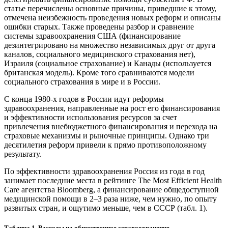
статье перечислены основные причины, приведшие к этому,
отмечена неизбежность проведения новых реформ и описаны
ошибки старых. Также проведены разбор и сравнение
системы здравоохранения США (финансирование
дезинтегрировано на множество независимых друг от друга
каналов, социального медицинского страхования нет),
Израиля (социальное страхование) и Канады (используется
британская модель). Кроме того сравниваются модели
социального страхования в мире и в России.
С конца 1980-х годов в России идут реформы
здравоохранения, направленные на рост его финансирования
и эффективности использования ресурсов за счет
привлечения внебюджетного финансирования и перехода на
страховые механизмы и рыночные принципы. Однако три
десятилетия реформ привели к прямо противоположному
результату.
По эффективности здравоохранения Россия из года в год
занимает последние места в рейтинге The Most Efficient Health
Care агентства Bloomberg, а финансирование общедоступной
медицинской помощи в 2–3 раза ниже, чем нужно, по опыту
развитых стран, и ощутимо меньше, чем в СССР (табл. 1).
Таблица 1. Расходы на общественное здравоохранение