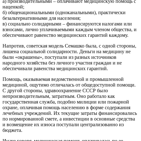
а) производительными – оплачивают медицинскую помощь с
наценкой;
б) общенациональными (одноканальными), практически
безальтернативными для населения;
в) социально солидарными – финансируются налогами или
взносами, лично уплачиваемыми каждым членом общества, и
обеспечивают равенство медицинских гарантий каждому.
Напротив, советская модель Семашко была, с одной стороны,
лишена социальной солидарности. Деньги на медицину не
были «окрашены», поступали из разных источников
народного хозяйства без личного участия граждан и не
обеспечивали равенства медицинских гарантий.
Помощь, оказываемая ведомственной и промышленной
медициной, ощутимо отличалась от общедоступной помощи.
С другой стороны, здравоохранение СССР было
непроизводительным, затратным. Оно работало как
государственная служба, подобно милиции или пожарной
охране, оплачивая помощь населению в форме содержания
лечебных учреждений. Их текущие затраты финансировались
по нормированной смете, а инвестиции в основные средства
и возмещение их износа поступали централизованно из
бюджета.
Иначе говоря, медицинская помощь оплачивалась по ее