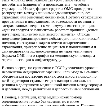
этих условиях центральной фигурой становится не
потребитель (пациенты), а производитель – лечебные
учреждения. Из-за дефицита средства ОМС приходится
распределять между клиниками административно, без
страховых или рыночных механизмов. Поэтому страховщики
превратились в посредников, их возможности по защите
застрахованных сведены к минимуму, а вместо принципа
«деньги следуют за пациентом» работает принцип «деньги
идут перед пациентом или вместо пациента». Отсюда
подушевое финансирование амбулаторно-поликлинической
помощи, госзакупка лекарств вместо лекарственного
страхования, прикрепление пациентов к поликлиникам и
финансирование здравоохранения не через увеличение
бюджета ОМС и его тарифов на медицинскую помощь, а
через инвестиции в инфраструктуру.
В свою очередь по сравнению с СССР увеличился уровень
неравенства медицинских гарантий. Если модель Семашко
обеспечивала достаточно равную доступность помощи по
всей территории страны, сегодня налицо колоссальная
разница в доступности медицинской помощи между городом
и деревней, между развитыми и депрессивными регионами.
Наконец, в ситуации, когда медицинская помощь
оплачивается не только без наценки, но и ниже
себестоимости, труд врача оказался убыточным. Поэтому