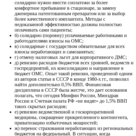
солидарно нужно ввести соплатежи за более
комфортное пребывание в стационаре, за замену
дженерика патентованным препаратом или за выбор
более качественного имплантата. Методы с
недоказанной эффективностью должны полностью
оплачивать сами пациенты;
б) солидарно (поровну) уплачиваемые работниками и
работодателями взносы на ОМС;
в) солидарные с государством обязательные для всех
взносы неработающих и самозанятых;
г) отмену налоговых льгот для корпоративного ДМС;
д) ревизию расходов бюджетов всех уровней, ведомств и
госпредприятий, их консолидацию и направление в
бюджет ОМС. Опыт такой ревизии, проведенной одним
из авторов статьи в СССР в конце 1980-х гг., позволил
найти дополнительно 0,5% ВВП. Финансовая
дисциплина в СССР была жестче, это дает основания
полагать, что сегодня Минфин России, Минздрав
России и Счетная палата РФ «не видят» до 1,5% ВВП
таких скрытых расходов;
е) ревизию ведомственной и госкорпоративной
медицины, сокращение прикрепленного контингента,
приватизацию избыточных мощностей;
ж) перенос страхования неработающих из региональных
бюджетов на федеральный. В ситуации, когда