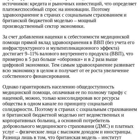
источников: кредита и рыночных инвестиций, что определяет
платежеспособный спрос на инновации. Поэтому
здравоохранение в странах с социальным страхованием и
британской бюджетной моделью – мощный
производственный сектор экономики.
За счет добавления наценки к себестоимости медицинской
помощи прямой вклад здравоохранения в ВВП (без учета его
инфраструктурного и мультипликационного эффекта)
достигает 9–11% валового внутреннего продукта (ВВП), что
примерно в 5 раз больше «оборонки» и в 2 раза выше
цифровой экономики. Тем самым здравоохранение развивает
всю экономику в целом и получает от ее роста увеличение
собственного финансирования.
Однако гарантировать населению общедоступность
медицинской помощи, оплачивая ее по полному тарифу с
наценкой, можно, только консолидировав все ресурсы
общества в одном канале по принципу социальной
солидарности. Поэтому в странах с социальным страхованием
и британской бюджетной моделью нет ведомственных и
корпоративных больниц, а основной потребитель
добровольного медицинского страхования (ДМС) и платных
услуг – физические лица с высоким доходом и иностранцы.
Разница лишь в том, что британская модель – институт