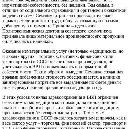
нормативной себестоимости, без наценки. Тем самым, в
отличие от социального страхования и британской бюджетной
модели, система Семашко отрицала производительный
характер медицинского труда, обнуляя созданную врачами
добавленную стоимость. Причина – идеология.
Политэкономическая доктрина советского коммунизма
признавала лишь материальное производство: его продукция
оплачивалась с наценкой.
Оказание нематериальных услуг (не только медицинских, но
и любых других – торговых, бытовых, финансовых или
транспортных) в СССР не считалось производством, не
учитывалось в ВВП и оплачивалось по нормативной
себестоимости. Таким образом, в модели Семашко созданная
врачами добавленная стоимость обесценивается, а клиники
заинтересованы потратить все выделенные по смете деньги –
иначе срежут финансирование на следующий год.
В этих условиях вклад здравоохранения в ВВП ограничен
себестоимостью медицинской помощи, на инновации нет
платежеспособного спроса, а любые вложения в медицину
превращаются в безвозвратные затраты. Тем самым
здравоохранение в СССР оказалось затратным (впрочем, как и
весь сектор услуг – торговля, финансовый сектор, транспорт и
т.д.), а его финансирование – остаточным. Отсюда отставание