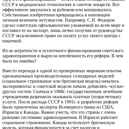
СССР в медицинских технологиях и синтезе лекарств. Все
эффективное закупалось за рубежом или копировалось.
Собственные изобретения превращались в инновации
личным везением энтузиастов. Например, С.Н. Федоров
сделал советскую офтальмологию узнаваемой во всем мире и
поставил ее на экспорт, лишь лично получив от руководства
СССР эксклюзивное право на оплату услуг своего центра с
наценкой.
Из-за затратности и остаточного финансирования советского
здравоохранения и выросла неизбежность его реформ. В чем
была их ошибка?
Вместо перехода к одной из проверенных мировым опытом
одноканальных производительных солидарных моделей
(социальное страхование или британская модель) начались
эксперименты: к советской модели начали добавлять «куски»
других систем. Сначала в 1988г. государственным лечебным
учреждениям разрешили оказывать платные (хозрасчетные)
услуги. После распада СССР в 1991г. к разработке реформ
были привлечены эксперты Всемирного банка из США,
Израиля и Канады. Важно учесть, что это страны с очень
разными системами здравоохранения. В Израиле работает
социальное страхование. Канада использует британскую
модель, которая финансируется за счет налогов и