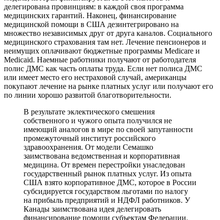
делегирована провинциям: в каждой своя программа
медицинских гарантий. Наконец, финансирование
медицинской помощи в США дезинтегрировано на
множество независимых друг от друга каналов. Социального
медицинского страхования там нет. Лечение пенсионеров и
неимущих оплачивают бюджетные программы Medicare и
Medicaid. Наемные работники получают от работодателя
полис ДМС как часть оплаты труда. Если нет полиса ДМС
или имеет место его нестраховой случай, американцы
покупают лечение на рынке платных услуг или получают его
по линии хорошо развитой благотворительности.
В результате эклектического смешения
собственного и чужого опыта получился не
имеющий аналогов в мире по своей запутанности
промежуточный институт российского
здравоохранения. От модели Семашко
заимствована ведомственная и корпоративная
медицина. От времен перестройки унаследован
государственный рынок платных услуг. Из опыта
США взято корпоративное ДМС, которое в России
субсидируется государством льготами по налогу
на прибыль предприятий и НДФЛ работников. У
Канады заимствована идея делегировать
финансирование помощи субъектам Федерации.