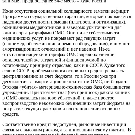
занимает предпоследнее 54-е место – хуже России.
Из-за отсутствия социальной солидарности заметен дефицит
Программы государственных гарантий, который покрывается
падением доступности помощи (платность и оптимизация),
обнищанием медработников и заведомо убыточными для
клиник эрзац-тарифами ОМС. Они ниже себестоимости
медицинских услуг, не покрывают ряд текущих затрат
(например, обслуживание и ремонт оборудования), в нем нет
амортизационных отчислений и нет наценки. Из-за
отсутствия наценки в тарифах ОМС здравоохранение
осталось такой же затратной и финансируемой по
остаточному принципу отраслью, как и в СССР. Хуже того:
если в СССР проблема износа основных средств решалась
централизованно за счет бюджета, то в России уже три
десятилетия за амортизацию не платит ни ОМС, ни бюджет.
Отсюда «убитая» материально-техническая база большинства
учреждений. При этом честная (без приписок) работа клиник
в ОМС оказалась планово убыточной, и даже простое
воспроизводство невозможно без внешних затрат бюджета на
покрытие текущих расходов и восстановление основных
средств.
Соответственно кредит недоступен, рыночные инвестиции
связаны с высоким риском, а за инновации некому платить. В