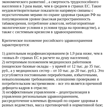
экономического развития1 , а смертность трудоспособного
населения в 3 раза выше, чем в среднем в странах ЕС. Такие
неудовлетворительные показатели напрямую связаны с
недостаточными мерами по охране здоровья граждан РФ на
популяционном уровне (высокая распространенность
табакокурения, потребление алкоголя, неблагоприятные
экологические условия и условия труда на производстве), а
также с системным кризисом в здравоохранении.
Критическое положение российского здравоохранения
характеризуется:
1) длительным недофинансированием (в 1,9 раза ниже, чем в
«новых-8» странах ЕС в расчете на душу населения);
2) нетерпимым положением медицинских работников
(нищенские базовые оклады – у врачей от 12 тыс. до 35 тыс.
руб., а у медицинских сестер – от 10 тыс. до 20 тыс. руб.). Это
усугубляется постоянными переработками, избыточными,
невыполнимыми требованиями, излишними проверками и
потребительским экстремизмом – все это является причиной
дефицита кадров в отрасли;
3) неэффективным управлением – децентрализация в
управлении региональным здравоохранением,
рассредоточение ключевых функций по охране здоровья в
разных ведомствах, масса противоречий в нормативной базе;