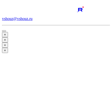
vshouz@vshouz.ru
×
×
×
×