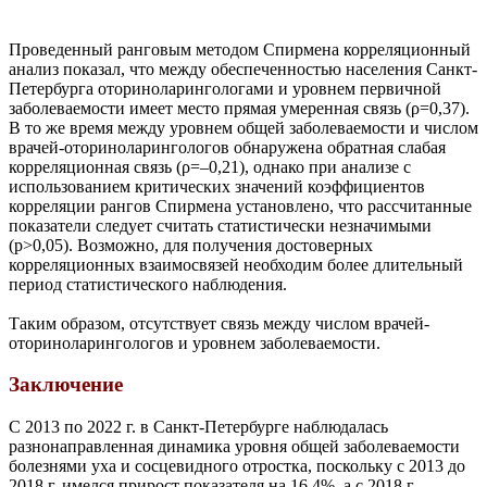
Проведенный ранговым методом Спирмена корреляционный
анализ показал, что между обеспеченностью населения Санкт-
Петербурга оториноларингологами и уровнем первичной
заболеваемости имеет место прямая умеренная связь (ρ=0,37).
В то же время между уровнем общей заболеваемости и числом
врачей-оториноларингологов обнаружена обратная слабая
корреляционная связь (ρ=–0,21), однако при анализе с
использованием критических значений коэффициентов
корреляции рангов Спирмена установлено, что рассчитанные
показатели следует считать статистически незначимыми
(p>0,05). Возможно, для получения достоверных
корреляционных взаимосвязей необходим более длительный
период статистического наблюдения.
Таким образом, отсутствует связь между числом врачей-
оториноларингологов и уровнем заболеваемости.
Заключение
С 2013 по 2022 г. в Санкт-Петербурге наблюдалась
разнонаправленная динамика уровня общей заболеваемости
болезнями уха и сосцевидного отростка, поскольку с 2013 до
2018 г. имелся прирост показателя на 16,4%, а с 2018 г.