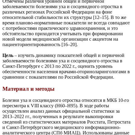
Отмечены различия уровней общей и первичной
заболеваемости болезнями уха и сосцевидного отростка в
различных регионах Российской Федерации на фоне
относительной стабильности их структуры [12–15]. В то же
время планово-нормативные показатели не всегда совпадают
с потребностями практического здравоохранения, и это
обстоятельство приходится учитывать при формировании
новой модели медицинской организации с акцентом на
пациенториентированность [16–20].
Цель
– изучить динамику показателей общей и первичной
заболеваемости болезнями уха и сосцевидного отростка в
Санкт-Петербурге с 2013 по 2022 г., оценить уровень
обеспеченности населения врачами-оториноларингологами в
сравнении с показателями по Российской Федерации.
Материал и методы
Болезни уха и сосцевидного отростка относятся в МКБ 10-го
пересмотра к VIII классу (H60–H95). В ходе работы
осуществлен анализ данных официальной статистики за
2013–2022 гг., полученных в результате выкопировки
сведений из статистических материалов Росстата, Петростата
и Санкт-Петербургского медицинского информационно-
аналитического центра (СПб МИАЦ). Использованы данные