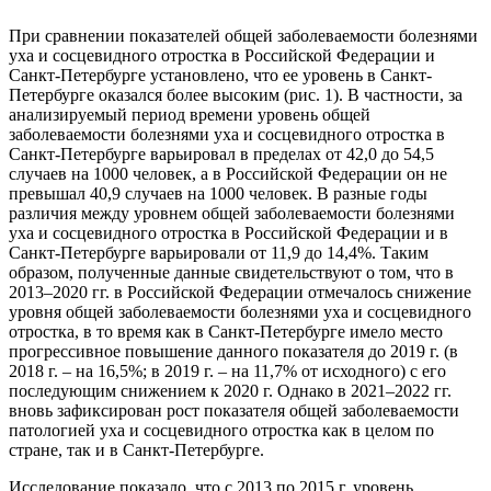
При сравнении показателей общей заболеваемости болезнями
уха и сосцевидного отростка в Российской Федерации и
Санкт-Петербурге установлено, что ее уровень в Санкт-
Петербурге оказался более высоким (рис. 1). В частности, за
анализируемый период времени уровень общей
заболеваемости болезнями уха и сосцевидного отростка в
Санкт-Петербурге варьировал в пределах от 42,0 до 54,5
случаев на 1000 человек, а в Российской Федерации он не
превышал 40,9 случаев на 1000 человек. В разные годы
различия между уровнем общей заболеваемости болезнями
уха и сосцевидного отростка в Российской Федерации и в
Санкт-Петербурге варьировали от 11,9 до 14,4%. Таким
образом, полученные данные свидетельствуют о том, что в
2013–2020 гг. в Российской Федерации отмечалось снижение
уровня общей заболеваемости болезнями уха и сосцевидного
отростка, в то время как в Санкт-Петербурге имело место
прогрессивное повышение данного показателя до 2019 г. (в
2018 г. – на 16,5%; в 2019 г. – на 11,7% от исходного) с его
последующим снижением к 2020 г. Однако в 2021–2022 гг.
вновь зафиксирован рост показателя общей заболеваемости
патологией уха и сосцевидного отростка как в целом по
стране, так и в Санкт-Петербурге.
Исследование показало, что с 2013 по 2015 г. уровень