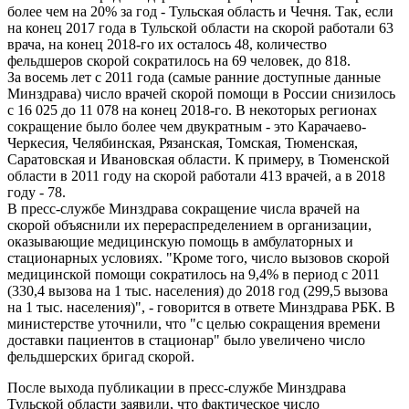
более чем на 20% за год - Тульская область и Чечня. Так, если
на конец 2017 года в Тульской области на скорой работали 63
врача, на конец 2018-го их осталось 48, количество
фельдшеров скорой сократилось на 69 человек, до 818.
За восемь лет с 2011 года (самые ранние доступные данные
Минздрава) число врачей скорой помощи в России снизилось
с 16 025 до 11 078 на конец 2018-го. В некоторых регионах
сокращение было более чем двукратным - это Карачаево-
Черкесия, Челябинская, Рязанская, Томская, Тюменская,
Саратовская и Ивановская области. К примеру, в Тюменской
области в 2011 году на скорой работали 413 врачей, а в 2018
году - 78.
В пресс-службе Минздрава сокращение числа врачей на
скорой объяснили их перераспределением в организации,
оказывающие медицинскую помощь в амбулаторных и
стационарных условиях. "Кроме того, число вызовов скорой
медицинской помощи сократилось на 9,4% в период с 2011
(330,4 вызова на 1 тыс. населения) до 2018 год (299,5 вызова
на 1 тыс. населения)", - говорится в ответе Минздрава РБК. В
министерстве уточнили, что "с целью сокращения времени
доставки пациентов в стационар" было увеличено число
фельдшерских бригад скорой.
После выхода публикации в пресс-службе Минздрава
Тульской области заявили, что фактическое число