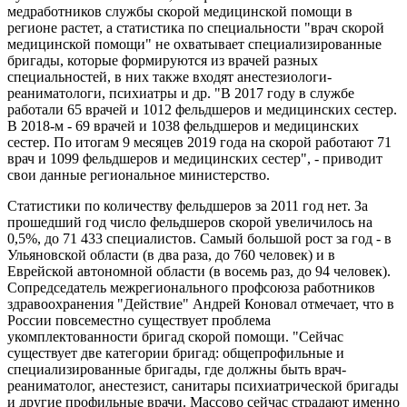
медработников службы скорой медицинской помощи в
регионе растет, а статистика по специальности "врач скорой
медицинской помощи" не охватывает специализированные
бригады, которые формируются из врачей разных
специальностей, в них также входят анестезиологи-
реаниматологи, психиатры и др. "В 2017 году в службе
работали 65 врачей и 1012 фельдшеров и медицинских сестер.
В 2018-м - 69 врачей и 1038 фельдшеров и медицинских
сестер. По итогам 9 месяцев 2019 года на скорой работают 71
врач и 1099 фельдшеров и медицинских сестер", - приводит
свои данные региональное министерство.
Статистики по количеству фельдшеров за 2011 год нет. За
прошедший год число фельдшеров скорой увеличилось на
0,5%, до 71 433 специалистов. Самый большой рост за год - в
Ульяновской области (в два раза, до 760 человек) и в
Еврейской автономной области (в восемь раз, до 94 человек).
Сопредседатель межрегионального профсоюза работников
здравоохранения "Действие" Андрей Коновал отмечает, что в
России повсеместно существует проблема
укомплектованности бригад скорой помощи. "Сейчас
существует две категории бригад: общепрофильные и
специализированные бригады, где должны быть врач-
реаниматолог, анестезист, санитары психиатрической бригады
и другие профильные врачи. Массово сейчас страдают именно