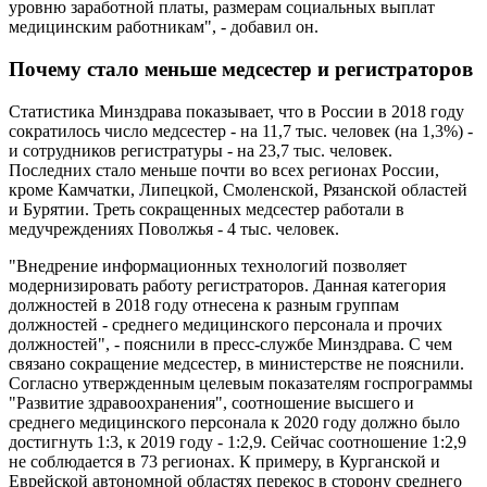
уровню заработной платы, размерам социальных выплат
медицинским работникам", - добавил он.
Почему стало меньше медсестер и регистраторов
Статистика Минздрава показывает, что в России в 2018 году
сократилось число медсестер - на 11,7 тыс. человек (на 1,3%) -
и сотрудников регистратуры - на 23,7 тыс. человек.
Последних стало меньше почти во всех регионах России,
кроме Камчатки, Липецкой, Смоленской, Рязанской областей
и Бурятии. Треть сокращенных медсестер работали в
медучреждениях Поволжья - 4 тыс. человек.
"Внедрение информационных технологий позволяет
модернизировать работу регистраторов. Данная категория
должностей в 2018 году отнесена к разным группам
должностей - среднего медицинского персонала и прочих
должностей", - пояснили в пресс-службе Минздрава. С чем
связано сокращение медсестер, в министерстве не пояснили.
Согласно утвержденным целевым показателям госпрограммы
"Развитие здравоохранения", соотношение высшего и
среднего медицинского персонала к 2020 году должно было
достигнуть 1:3, к 2019 году - 1:2,9. Сейчас соотношение 1:2,9
не соблюдается в 73 регионах. К примеру, в Курганской и
Еврейской автономной областях перекос в сторону среднего