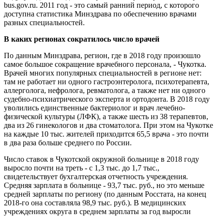
bus.gov.ru. 2011 год - это самый ранний период, с которого
доступна статистика Минздрава по обеспечению врачами
разных специальностей.
В каких регионах сократилось число врачей
По данным Минздрава, регион, где в 2018 году произошло
самое большое сокращение врачебного персонала, - Чукотка.
Врачей многих популярных специальностей в регионе нет:
там не работает ни одного гастроэнтеролога, психотерапевта,
аллерголога, нефролога, ревматолога, а также нет ни одного
судебно-психиатрического эксперта и ортодонта. В 2018 году
уволились единственные бактериолог и врач лечебно-
физической культуры (ЛФК), а также шесть из 38 терапевтов,
два из 26 гинекологов и два стоматолога. При этом на Чукотке
на каждые 10 тыс. жителей приходится 65,5 врача - это почти
в два раза больше среднего по России.
Число ставок в Чукотской окружной больнице в 2018 году
выросло почти на треть - с 1,3 тыс. до 1,7 тыс.,
свидетельствует бухгалтерская отчетность учреждения.
Средняя зарплата в больнице - 93,7 тыс. руб., но это меньше
средней зарплаты по региону (по данным Росстата, на конец
2018-го она составляла 98,9 тыс. руб.). В медицинских
учреждениях округа в среднем зарплаты за год выросли