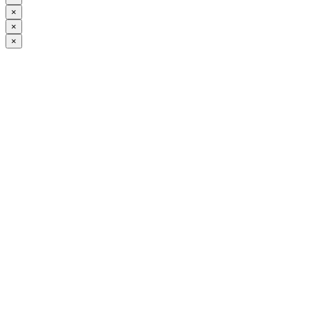
×
×
×