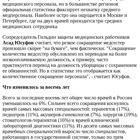
медицинского персонала, но в большинстве регионов
официальная статистика фиксирует нехватку среднего
медперсонала. Наиболее остро она ощущается в Москве и
Петербурге, где на двух врачей приходится три средних
медицинских сотрудника.
Сопредседатель Гильдии защиты медицинских работников
Асад Юсуфов
считает, что резкое сокращение медсестер
произошло скорее "на бумаге", чем фактически. "Сокращение
количества медсестер обусловлено их переводом на более
низкооплачиваемую должность, к примеру, часто
практикуется перевод на должность уборщицы с сохранением
ее обязанностей. Но в статистике это отображается как
количественное сокращение персонала", - считает Юсуфов.
Что изменилось за восемь лет
Всего за последние восемь лет общее число врачей в России
уменьшилось на 6%. Сильнее всего сокращения коснулись
врачей самых массовых специальностей: терапевтов (17%),
педиатров (11%), акушеров-гинекологов (7%), хирургов (19%),
стоматологов-терапевтов (16%) и врачей клинической
лабораторной диагностики (11%). Из десяти самых массовых
врачебных специальностей выросло число специалистов,
работающих в государственной системе, только по трем