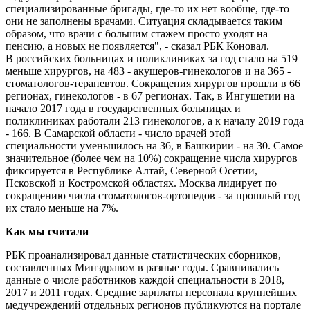
специализированные бригады, где-то их нет вообще, где-то
они не заполнены врачами. Ситуация складывается таким
образом, что врачи с большим стажем просто уходят на
пенсию, а новых не появляется", - сказал РБК Коновал.
В российских больницах и поликлиниках за год стало на 519
меньше хирургов, на 483 - акушеров-гинекологов и на 365 -
стоматологов-терапевтов. Сокращения хирургов прошли в 66
регионах, гинекологов - в 67 регионах. Так, в Ингушетии на
начало 2017 года в государственных больницах и
поликлиниках работали 213 гинекологов, а к началу 2019 года
- 166. В Самарской области - число врачей этой
специальности уменьшилось на 36, в Башкирии - на 30. Самое
значительное (более чем на 10%) сокращение числа хирургов
фиксируется в Республике Алтай, Северной Осетии,
Псковской и Костромской областях. Москва лидирует по
сокращению числа стоматологов-ортопедов - за прошлый год
их стало меньше на 7%.
Как мы считали
РБК проанализировал данные статистических сборников,
составленных Минздравом в разные годы. Сравнивались
данные о числе работников каждой специальности в 2018,
2017 и 2011 годах. Средние зарплаты персонала крупнейших
медучреждений отдельных регионов публикуются на портале