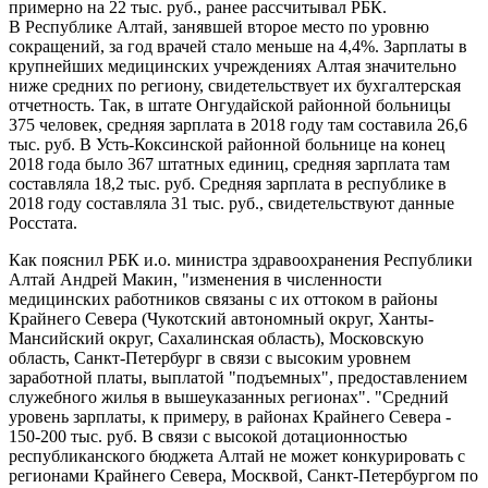
примерно на 22 тыс. руб., ранее рассчитывал РБК.
В Республике Алтай, занявшей второе место по уровню
сокращений, за год врачей стало меньше на 4,4%. Зарплаты в
крупнейших медицинских учреждениях Алтая значительно
ниже средних по региону, свидетельствует их бухгалтерская
отчетность. Так, в штате Онгудайской районной больницы
375 человек, средняя зарплата в 2018 году там составила 26,6
тыс. руб. В Усть-Коксинской районной больнице на конец
2018 года было 367 штатных единиц, средняя зарплата там
составляла 18,2 тыс. руб. Средняя зарплата в республике в
2018 году составляла 31 тыс. руб., свидетельствуют данные
Росстата.
Как пояснил РБК и.о. министра здравоохранения Республики
Алтай Андрей Макин, "изменения в численности
медицинских работников связаны с их оттоком в районы
Крайнего Севера (Чукотский автономный округ, Ханты-
Мансийский округ, Сахалинская область), Московскую
область, Санкт-Петербург в связи с высоким уровнем
заработной платы, выплатой "подъемных", предоставлением
служебного жилья в вышеуказанных регионах". "Средний
уровень зарплаты, к примеру, в районах Крайнего Севера -
150-200 тыс. руб. В связи с высокой дотационностью
республиканского бюджета Алтай не может конкурировать с
регионами Крайнего Севера, Москвой, Санкт-Петербургом по