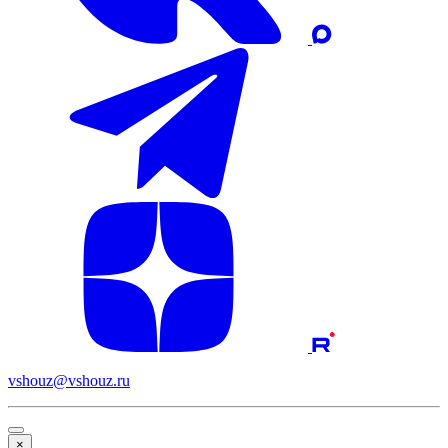
vshouz@vshouz.ru
×