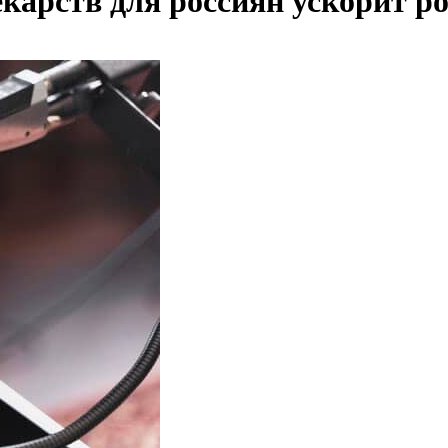
карств для россиян ускорит р