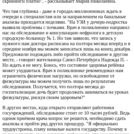
скрининги платно", - рассказывает Мария Николаевна.
Что там глубинка - даже в городах-миллионниках ждать в
очереди к специалистам или за направлением на банальные
анализы приходится неделями. "На УЗИ у дочери-подростка
выявили проблемы с почками. Врач в поликлинике направил
нас на обследование и консультацию нефролога в детскую
городскую больницу № 1. Но там заявили, что запись у
нужного нам доктора расписана на полтора месяца вперёд и в
середине ноября мы можем записаться лишь на конец декабря.
Предложили подождать либо пройти обследование в другом
месте, - говорит жительница Санкт-Петербурга Надежда П. -
Но ждать я не могу. Боюсь, что состояние здоровья ребёнка
может ухудшиться. Врач в поликлинике рекомендовал нам
ограничить физические нагрузки, но освобождение от
физкультуры мы можем получить лишь по результатам
обследования. Получается, что полтора месяца до
госпитализации дочь будет продолжать заниматься на уроках
физкультуры, рискуя своим здоровьем?"
В других местах, куда открыто отправляют работники
госучреждений, обследование стоит от 10 тысяч рублей. Ведь
одним приёмом врача вопрос не решится, необходимо сдать
анализы и пройти ряд других процедур. "Я официально
трудоустроена, плачу немалые налоги государству. Почему я