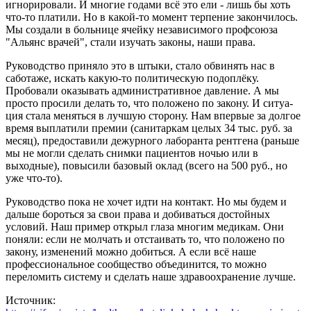
игнорировали. И многие годами всё это ели - лишь бы хоть
что-то платили. Но в какой-то момент терпение закончилось.
Мы создали в больнице ячейку независимого профсоюза
"Альянс врачей", стали изучать законы, наши права.
Руководство приняло это в штыки, стало обвинять нас в
саботаже, искать какую-то политическую подоплёку.
Пробовали оказывать административное давление. А мы
просто просили делать то, что положено по закону. И ситуа­
ция стала меняться в лучшую сторону. Нам впервые за долгое
время выплатили премии (санитаркам целых 34 тыс. руб. за
месяц), предоставили дежурного лаборанта рентгена (раньше
мы не могли сделать снимки пациентов ночью или в
выходные), повысили базовый оклад (всего на 500 руб., но
уже что-то).
Руководство пока не хочет идти на контакт. Но мы будем и
дальше бороться за свои права и добиваться достойных
условий. Наш пример открыл глаза многим медикам. Они
поняли: если не молчать и отстаивать то, что положено по
закону, изменений можно добиться. А если всё наше
профессио­нальное сообщество объединится, то можно
переломить систему и сделать наше здраво­охранение лучше.
Источник: