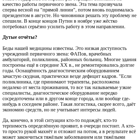
качество работы первичного звена. Эта тема прозвучала
сперва весной на "прямой линии", потом вновь поднималась
президентом в августе. Но чиновники решать эту проблему не
спешили. В конце концов Путин в ноябре уже жёстко
потребовал серьёзно усилить работу в этом направлении.
Дутые отчёты?
Беды нашей медицины известны. Это низкая доступность
учреждений первичного звена: ФАПов, врачебных
амбулаторий, поликлиник, районных больниц. Многие здания
построены ещё в середине ХХ в., не ремонтировались долгие
годы. Оснащённость диагностическим оборудованием
зачастую скудная, практически везде дефицит кадров. "Если
поликлиника, где принимают терапевты, расположена
недалеко от места проживания, то все так называемые узкие
специалисты, диагностическое оборудование нередко
сосредоточены или в другом конце города, или вообще где-
нибудь в соседнем районе. Такая логистика, скорее всего, даёт
экономию средств, но не учитывает интересы людей.
Да, конечно, в этой ситуации кто-то подождёт, кто-то
терпимость определённую проявит, в очереди постоит. А кто-
то просто рукой махнёт и отложит на потом, а в результате всё
может закончиться тяжёлым заболеванием или тяжёлыми