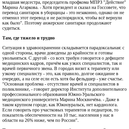
младшая медсестра, председатель проф­кома МПРЗ "Действие"
Марина Агаркова. - Хотя президент и сказал на Госсовете, что
перевод санитарок в уборщицы - это незаконно, однако он не
отменил этот перевод и не распорядился, чтобы всё вернули
как было". Поэтому анжерские санитарки продолжают
судиться.
Там, где тяжело и трудно
Ситуация в здравоохранении складывается парадоксальная: с
одной стороны, врачи доведены до крайности и готовы
увольняться. С другой - со всех трибун говорится о дефиците
медицинских кадров, причём как узких специалистов, так и
врачей первичного звена. В городах визит к терапевту или
узкому специалисту - это, как правило, долгое ожидание в
очередях, а на селе если есть хотя бы фельдшер - уже счастье.
"Основная проблема - отсутствие врачей и специалистов в
поликлинике, - говорит директор Института дополнительного
профессионального образования Южно-Уральского
медицинского университета Марина Москвичёва. - Даже в
таком крупном городе, как Южноуральск, нет кардиолога.
Если говорить про участковых терапевтов и педиатров, то
показатель обеспеченности на 10 тыс. населения у нас в
области на 26% ниже, чем по России".