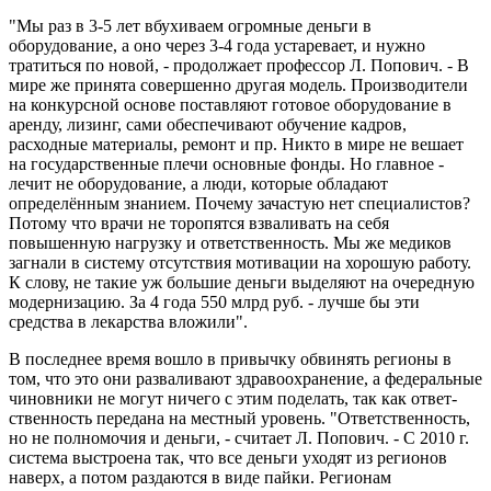
"Мы раз в 3-5 лет вбухиваем огромные деньги в
оборудование, а оно через 3-4 года устаревает, и нужно
тратиться по новой, - продолжает профессор Л. Попович. - В
мире же принята совершенно другая модель. Производители
на конкурсной основе поставляют готовое оборудование в
аренду, лизинг, сами обеспечивают обучение кадров,
расходные материалы, ремонт и пр. Ни­кто в мире не вешает
на государственные плечи основные фонды. Но главное -
лечит не оборудование, а люди, которые обладают
определённым знанием. Почему зачастую нет специалистов?
Потому что врачи не торопятся взваливать на себя
повышенную нагрузку и ответственность. Мы же медиков
загнали в систему отсутствия мотивации на хорошую работу.
К слову, не такие уж большие деньги выделяют на очередную
модернизацию. За 4 года 550 млрд руб. - лучше бы эти
средства в лекарства вложили".
В последнее время вошло в привычку обвинять регионы в
том, что это они разваливают здравоохранение, а федеральные
чиновники не могут ничего с этим поделать, так как ответ­
ственность передана на местный уровень. "Ответственность,
но не полномочия и деньги, - считает Л. Попович. - С 2010 г.
система выстроена так, что все деньги уходят из регионов
наверх, а потом раздаются в виде пайки. Регионам