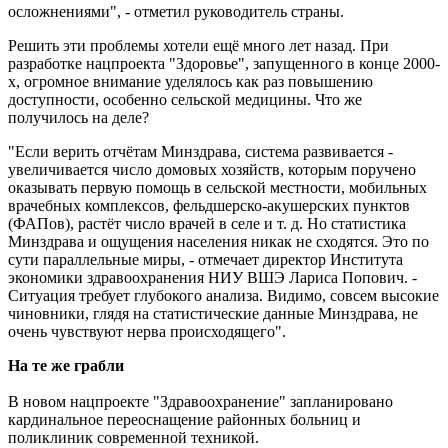
осложнениями", - отметил руководитель страны.
Решить эти проблемы хотели ещё много лет назад. При
разработке нацпроекта "Здоровье", запущенного в конце 2000-
х, огромное внимание уделялось как раз повышению
доступности, особенно сельской медицины. Что же
получилось на деле?
"Если верить отчётам Минздрава, система развивается -
увеличивается число домовых хозяйств, которым поручено
оказывать первую помощь в сельской местности, мобильных
врачебных комплексов, фельдшерско-акушерских пунктов
(ФАПов), растёт число врачей в селе и т. д. Но статистика
Минздрава и ощущения населения никак не сходятся. Это по
сути параллельные миры, - отмечает директор Института
экономики здравоохранения НИУ ВШЭ Лариса Попович. -
Ситуация требует глубокого анализа. Видимо, совсем высокие
чиновники, глядя на статистические данные Минздрава, не
очень чувствуют нерва происходящего".
На те же грабли
В новом нацпроекте "Здравоохранение" запланировано
кардинальное переоснащение районных больниц и
поликлиник современной техникой.