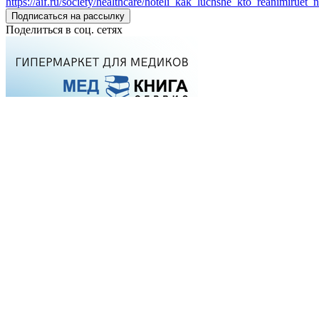
https://aif.ru/society/healthcare/hoteli_kak_luchshe_kto_reanimiruet
Подписаться на рассылку
Поделиться в соц. сетях