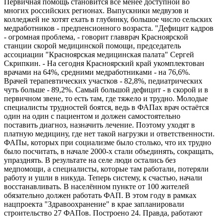
Первичная помощь становится всё менее доступной во
многих российских регионах. Выпускники медвузов и
колледжей не хотят ехать в глубинку, большое число сельских
медработников - предпенсионного возраста. "Дефицит кадров
- огромная проблема, - говорит главврач Красноярской
станции скорой медицинской помощи, председатель
ассоциации "Краснояр­ская медицинская палата" Сергей
Скрипкин. - На сегодня Красноярский край укомплектован
врачами на 64%, средними медработниками - на 76,6%.
Врачей терапевтических участков - 82,8%, педиатрических
чуть больше - 89,2%. Самый большой дефицит - в скорой и в
первичном звене, то есть там, где тяжело и трудно. Молодые
специалисты трудностей боятся, ведь в ФАПах врач остаётся
один на один с пациентом и должен самостоятельно
поставить диагноз, назначить лечение. Поэтому уходят в
платную медицину, где нет такой нагрузки и ответственности.
ФАПы, которых при социализме было столько, что их трудно
было посчитать, в начале 2000-х стали объединять, сокращать,
упразднять. В результате на селе люди остались без
медпомощи, а специалисты, которые там работали, потеряли
работу и ушли в никуда. Теперь систему, к счастью, начали
восстанавливать. В населённом пункте от 100 жителей
обязательно должен работать ФАП. В этом году в рамках
нацпроекта "Здравоохранение" в крае запланировали
строительство 27 ФАПов. Построено 24. Правда, работают