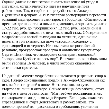
Однако далеко не все готовы писать заявление об уходе в
ситуации, когда начальство идёт на нарушение прав
работников. Так, в горбольнице кузбасского Анжеро-
Судженска в феврале 2019 г. главврач распорядился перевести
младший медперсонал и санитарок в уборщицы. Обязанности
прежних должностей за ними сохранялись, а зар­платы упали с
17-22 тыс. руб. до "уборщицких" 12 тыс. руб. Теряли они и
статус медработников, а с ним - льготный стаж. Обездоленные
медработники весной выходили на митинги, одиночные
пикеты, а три активистки даже устроили голодовку с
трансляцией в интернете. Итогом стали всероссийский
резонанс, прокурорская проверка и обвинение губернатора
Сергея Цивилёва, что анжерские санитарки голодовкой
"опорочили Кузбасс на весь мир". В начале июня из больницы
были уволены 16 человек, в числе которых оказались и
активистки протеста.
На данный момент медработники пытаются разрешить спор в
суде. Пятеро сокращённых подали в Анжеро-Судженский суд
иск на больницу ещё в ­июле. Но заседания, по сути,
стартовали лишь в октябре. Сейчас истицы без работы, стоят
на учёте в центре занятости. "Мы требуем восстановить нас
санитарками и младшими медсёстрами. Если судья окажется
справедливой и будет действовать в рамках закона, это
должно произойти, - рассказала о требованиях уволенная