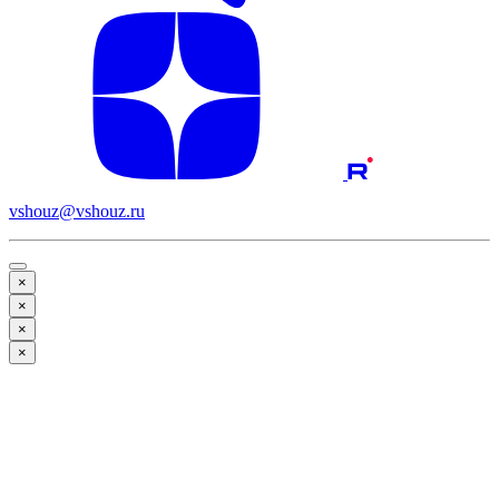
vshouz@vshouz.ru
×
×
×
×