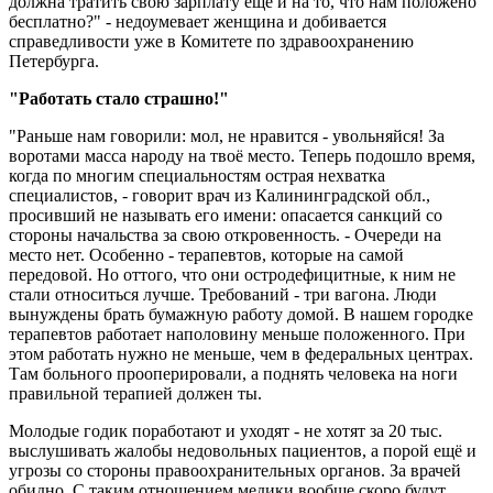
должна тратить свою зарплату ещё и на то, что нам положено
бесплатно?" - недоумевает женщина и добивается
справедливости уже в Комитете по здравоохранению
Петербурга.
"Работать стало страшно!"
"Раньше нам говорили: мол, не нравится - увольняйся! За
воротами масса народу на твоё место. Теперь подошло время,
когда по многим специальностям острая нехватка
специалистов, - говорит врач из Калининградской обл.,
просивший не называть его имени: опасается санкций со
стороны начальства за свою откровенность. - Очереди на
место нет. Особенно - терапевтов, которые на самой
передовой. Но оттого, что они остродефицитные, к ним не
стали относиться лучше. Требований - три вагона. Люди
вынуждены брать бумажную работу домой. В нашем городке
терапевтов работает наполовину меньше положенного. При
этом работать нужно не меньше, чем в федеральных центрах.
Там больного прооперировали, а поднять человека на ноги
правильной терапией должен ты.
Молодые годик поработают и уходят - не хотят за 20 тыс.
выслушивать жалобы недовольных пациентов, а порой ещё и
угрозы со стороны правоохранительных органов. За врачей
обидно. С таким отношением медики вообще скоро будут