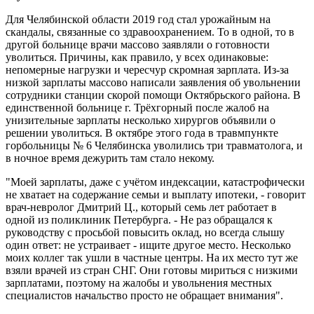
Для Челябинской области 2019 год стал урожайным на
скандалы, связанные со здравоохранением. То в одной, то в
другой больнице врачи массово заявляли о готовности
уволиться. Причины, как правило, у всех одинаковые:
непомерные нагрузки и чересчур скромная зарплата. Из-за
низкой зарплаты массово написали заявления об увольнении
сотрудники станции скорой помощи Октябрьского района. В
единственной больнице г. Трёхгорный после жалоб на
унизительные зарплаты несколько хирургов объявили о
решении уволиться. В октябре этого года в травмпункте
горбольницы № 6 Челябинска уволились три травматолога, и
в ночное время дежурить там стало некому.
"Моей зарплаты, даже с учётом индексации, катастрофически
не хватает на содержание семьи и выплату ипотеки, - говорит
врач-невролог Дмитрий Ц., который семь лет работает в
одной из поликлиник Петербурга. - Не раз обращался к
руководству с просьбой повысить оклад, но всегда слышу
один ответ: не устраивает - ищите другое место. Несколько
моих коллег так ушли в частные центры. На их место тут же
взяли врачей из стран СНГ. Они готовы мириться с низкими
зарплатами, поэтому на жалобы и увольнения местных
специалистов начальство просто не обращает внимания".