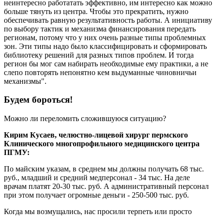
неинтересно работатать эффективно, им интересно как можно
больше тянуть из центра. Чтобы это прекратить, нужно
обеспечивать равную результативность работы. А инициативу
по выбору тактик и механизма финансирования передать
регионам, потому что у них очень разные типы проблемных
зон. Эти типы надо было классифицировать и сформировать
библиотеку решений для разных типов проблем. И тогда
регион бы мог сам набирать необходимые ему практики, а не
слепо повторять непонятно кем выдуманные чиновничьи
механизмы".
Будем бороться!
Можно ли переломить сложившуюся ситуацию?
Кирим Кусаев, челюстно-лицевой хирург пермского
Клинического много­профильного медицин­ского центра
ПГМУ:
По майским указам, в среднем мы должны получать 68 тыс.
руб., младший и средний медперсонал - 34 тыс. На деле
врачам платят 20-30 тыс. руб. А административный персонал
при этом получает огромные деньги - 250-500 тыс. руб.
Когда мы возмущались, нас просили терпеть или просто