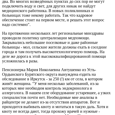
два. Во многих возведённых пунктах до сих пор не могут
подключить воду и свет, для других никак не найдут
медицинского работника. В новых поликлиниках и
больницах тоже некому работать. Так что кадровое
обеспечение стоит на первом месте, и решать этот вопрос
надо системно".
На протяжении нескольких лет региональные минздравы
проводили политику централизации медпомощи.
Закрывались небольшие поселковые и даже районные
больницы - мол, сельские жители должны ехать в соседние
города и там получать высокотехнологичную помощь. На
деле же дорога к этой высококвалифицированной помощи
усложнилась в разы.
Пенсионерка Мария Николаевна Автушенко из Усть-
Ордынского Бурятского округа вынуждена ездить на
обследование в Иркутск - за 250 (!) км от села, в котором
живёт женщина. "У меня несколько заболеваний, из-за
которых мне необходим контроль эндокринолога и
аллерголога. В нашем селе оборудование устаревшее, а узких
специалистов почти нет. Необходимые мне анализы в
райцентре не делают из-за отсутствия аппаратов. Вот и
приходится выбивать квоту и мотаться в такую даль. Хотя и
квоту не всегда дают, тогда прохожу врачей и нужные ­