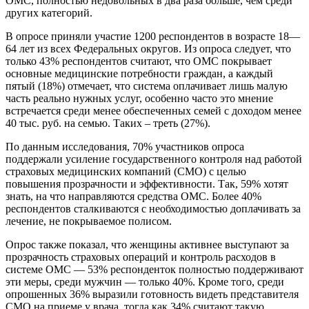
ОМС, полностью недовольных в два раза больше, чем среди
других категорий.
В опросе приняли участие 1200 респондентов в возрасте 18—
64 лет из всех Федеральных округов. Из опроса следует, что
только 43% респондентов считают, что ОМС покрывает
основные медицинские потребности граждан, а каждый
пятый (18%) отмечает, что система оплачивает лишь малую
часть реально нужных услуг, особенно часто это мнение
встречается среди менее обеспеченных семей с доходом менее
40 тыс. руб. на семью. Таких – треть (27%).
По данным исследования, 70% участников опроса
поддержали усиление государственного контроля над работой
страховых медицинских компаний (СМО) с целью
повышения прозрачности и эффективности. Так, 59% хотят
знать, на что направляются средства ОМС. Более 40%
респондентов сталкиваются с необходимостью доплачивать за
лечение, не покрываемое полисом.
Опрос также показал, что женщины активнее выступают за
прозрачность страховых операций и контроль расходов в
системе ОМС — 53% респонденток полностью поддерживают
эти меры, среди мужчин — только 40%. Кроме того, среди
опрошенных 36% выразили готовность видеть представителя
СМО на приеме у врача, тогда как 34% считают такую