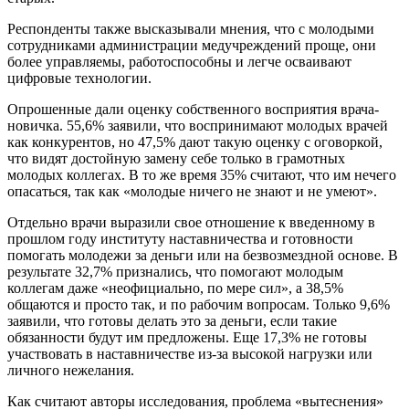
Респонденты также высказывали мнения, что с молодыми
сотрудниками администрации медучреждений проще, они
более управляемы, работоспособны и легче осваивают
цифровые технологии.
Опрошенные дали оценку собственного восприятия врача-
новичка. 55,6% заявили, что воспринимают молодых врачей
как конкурентов, но 47,5% дают такую оценку с оговоркой,
что видят достойную замену себе только в грамотных
молодых коллегах. В то же время 35% считают, что им нечего
опасаться, так как «молодые ничего не знают и не умеют».
Отдельно врачи выразили свое отношение к введенному в
прошлом году институту наставничества и готовности
помогать молодежи за деньги или на безвозмездной основе. В
результате 32,7% признались, что помогают молодым
коллегам даже «неофициально, по мере сил», а 38,5%
общаются и просто так, и по рабочим вопросам. Только 9,6%
заявили, что готовы делать это за деньги, если такие
обязанности будут им предложены. Еще 17,3% не готовы
участвовать в наставничестве из-за высокой нагрузки или
личного нежелания.
Как считают авторы исследования, проблема «вытеснения»