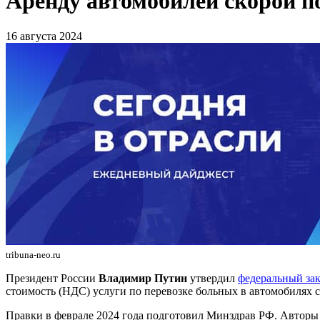
Аренду автомобилей скорой 
16 августа 2024
tribuna-neo.ru
Президент России
Владимир Путин
утвердил
федеральный за
стоимость (НДС) услуги по перевозке больных в автомобилях с
Правки в феврале 2024 года подготовил Минздрав РФ. Авторы 