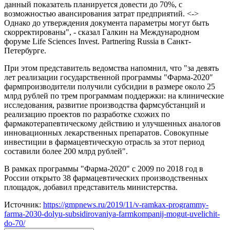
данный показатель планируется довести до 70%, с
возможностью авансирования затрат предприятий. <->
Однако до утверждения документа параметры могут быть
скорректированы", - сказал Галкин на Международном
форуме Life Sciences Invest. Partnering Russia в Санкт-
Петербурге.
При этом представитель ведомства напомнил, что "за девять
лет реализации государственной программы "Фарма-2020″
фармпроизводители получили субсидии в размере около 25
млрд рублей по трем программам поддержки: на клинические
исследования, развитие производства фармсубстанций и
реализацию проектов по разработке схожих по
фармакотерапевтическому действию и улучшенных аналогов
инновационных лекарственных препаратов. Совокупные
инвестиции в фармацевтическую отрасль за этот период
составили более 200 млрд рублей".
В рамках программы "Фарма-2020" с 2009 по 2018 год в
России открыто 38 фармацевтических производственных
площадок, добавил представитель министерства.
Источник:
https://gmpnews.ru/2019/11/v-ramkax-programmy-
farma-2030-dolyu-subsidirovaniya-farmkompanij-mogut-uvelichit-
do-70/