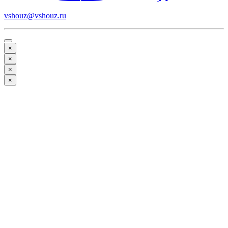
vshouz@vshouz.ru
×
×
×
×