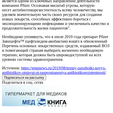
является одним из ключевых направлений деятельности
компании Pfizer. Осознавая масштаб угрозы, которую
несет антибиотикорезистентность всему человечеству, мы
уделяем значительную часть своих ресурсов для создания
новых лекарств, способных эффективно бороться с
эволюционирующими инфекциями и увеличивать качество и
продолжительность жизни пациентов".
Необходимо упомянуть, что в июле 2019 года препарат Pfizer
Завицефта™ (цефтазидим-авибактам) вошёл в обновленный
Перечень основных лекарственных средств, издаваемый ВОЗ
и помогающий странам выбирать жизненно необходимую
терапию, которая должна быть широкодоступной на всех
уровнях системы здравоохранения.
Источник:
https://gmpnews.ru/2019/08/tempy-razrabotki-novyx-
antibiotikov-otstayut-ot-rasprostraneniya-antibiotikorezistentnosti/
Подписаться на рассылку
Поделиться в соц. сетях