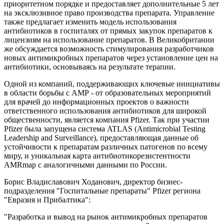
приоритетном порядке и предоставляет дополнительные 5 лет
на эксклюзивное право производства препарата. Управление
также предлагает изменить модель использования
антибиотиков в госпиталях от прямых закупок препаратов к
лицензиям на использование препаратов. В Великобритании
же обсуждается возможность стимулирования разработчиков
новых антимикробных препаратов через установление цен на
антибиотики, основываясь на результате терапии.
Одной из компаний, поддерживающих ключевые инициативы
в области борьбы с АМР - от образовательных мероприятий
для врачей до информационных проектов о важности
ответственного использования антибиотиков для широкой
общественности, является компания Pfizer. Так при участии
Pfizer была запущена система ATLAS (Antimicrobial Testing
Leadership and Surveillance), предоставляющая данные об
устойчивости к препаратам различных патогенов по всему
миру, и уникальная карта антибиотикорезистентности
AMRmap с аналогичными данными по России.
Борис Владиславович Ходанович, директор бизнес-
подразделения "Госпитальные препараты" Pfizer региона
"Евразия и Прибалтика":
"Разработка и вывод на рынок антимикробных препаратов