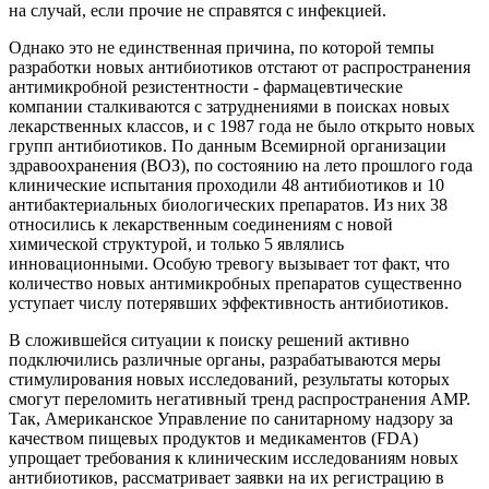
на случай, если прочие не справятся с инфекцией.
Однако это не единственная причина, по которой темпы
разработки новых антибиотиков отстают от распространения
антимикробной резистентности - фармацевтические
компании сталкиваются с затруднениями в поисках новых
лекарственных классов, и с 1987 года не было открыто новых
групп антибиотиков. По данным Всемирной организации
здравоохранения (ВОЗ), по состоянию на лето прошлого года
клинические испытания проходили 48 антибиотиков и 10
антибактериальных биологических препаратов. Из них 38
относились к лекарственным соединениям с новой
химической структурой, и только 5 являлись
инновационными. Особую тревогу вызывает тот факт, что
количество новых антимикробных препаратов существенно
уступает числу потерявших эффективность антибиотиков.
В сложившейся ситуации к поиску решений активно
подключились различные органы, разрабатываются меры
стимулирования новых исследований, результаты которых
смогут переломить негативный тренд распространения АМР.
Так, Американское Управление по санитарному надзору за
качеством пищевых продуктов и медикаментов (FDA)
упрощает требования к клиническим исследованиям новых
антибиотиков, рассматривает заявки на их регистрацию в