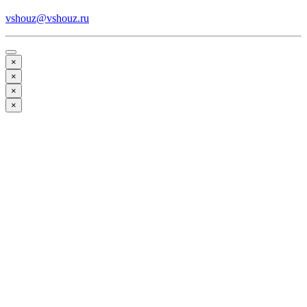
vshouz@vshouz.ru
×
×
×
×