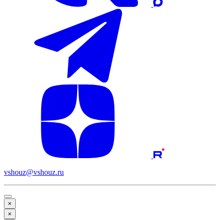
vshouz@vshouz.ru
×
×