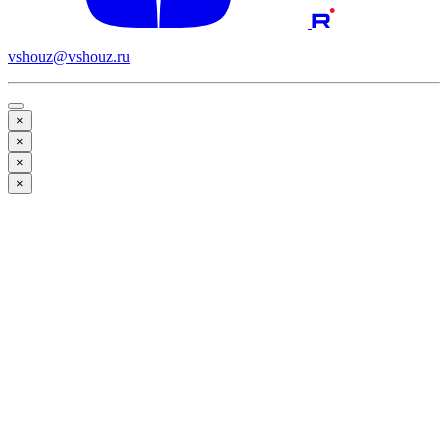
vshouz@vshouz.ru
×
×
×
×