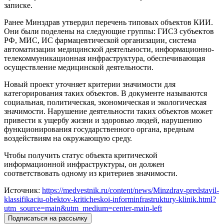
записке.
Ранее Минздрав утвердил перечень типовых объектов КИИ.
Они были поделены на следующие группы: ГИСЗ субъектов
РФ, МИС, ИС фармацевтической организации, система
автоматизации медицинской деятельности, информационно-
телекоммуникационная инфраструктура, обеспечивающая
осуществление медицинской деятельности.
Новый проект уточняет критерии значимости для
категорирования таких объектов. В документе называются
социальная, политическая, экономическая и экологическая
значимости. Нарушение деятельности таких объектов может
привести к ущербу жизни и здоровью людей, нарушению
функционирования государственного органа, вредным
воздействиям на окружающую среду.
Чтобы получить статус объекта критической
информационной инфраструктуры, он должен
соответствовать одному из критериев значимости.
Источник:
https://medvestnik.ru/content/news/Minzdrav-predstavil-
klassifikaciu-obektov-kriticheskoi-informinfrastruktury-klinik.html?
utm_source=main&utm_medium=center-main-left
Подписаться на рассылку