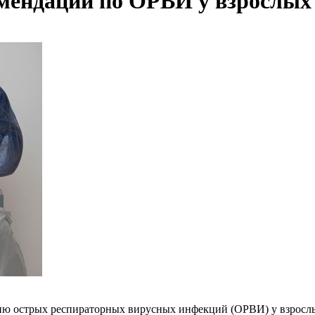
мендации по ОРВИ у взрослых
ию острых респираторных вирусных инфекций (ОРВИ) у взросл