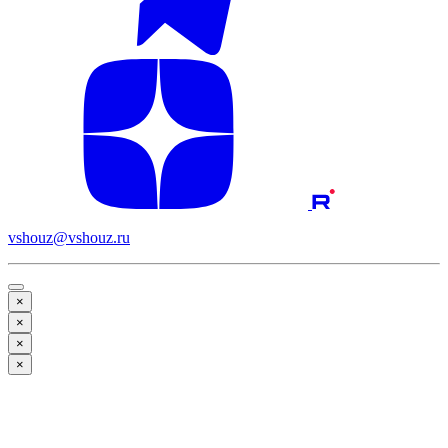
vshouz@vshouz.ru
×
×
×
×