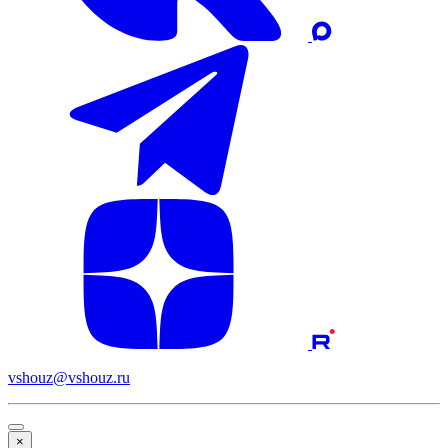
vshouz@vshouz.ru
×