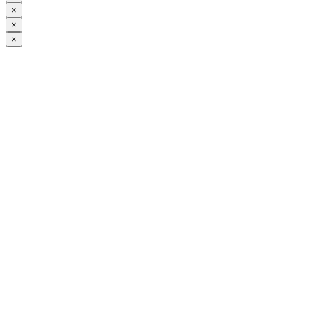
×
×
×