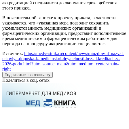
аккредитацией специалиста до окончания срока действия
этого приказа.
В пояснительной записке к проекту приказа, в частности
указывается, что «указанная мера позволит сохранить
укомплектованность медицинских организаций и
фармацевтических организаций, предоставит дополнительное
время медицинским и фармацевтическим работникам для
перехода на процедуру аккредитации специалиста».
Источник:
https://medvestnik.ru/content/news/minzdrav-rf-nazval-
usloviya-dopuska-k-medicinskoi-deyatelnosti-bez-akkreditacii-v-
2026-godu.html?utm_source=main&utm_medium=center-main-
right
Подписаться на рассылку
Поделиться в соц. сетях