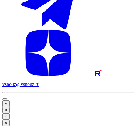
vshouz@vshouz.ru
×
×
×
×