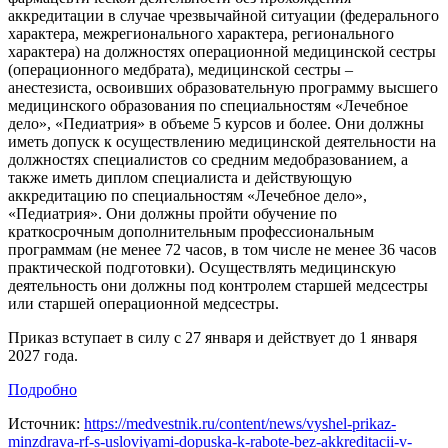
аккредитации в случае чрезвычайной ситуации (федерального
характера, межрегионального характера, регионального
характера) на должностях операционной медицинской сестры
(операционного медбрата), медицинской сестры –
анестезиста, освоивших образовательную программу высшего
медицинского образования по специальностям «Лечебное
дело», «Педиатрия» в объеме 5 курсов и более. Они должны
иметь допуск к осуществлению медицинской деятельности на
должностях специалистов со средним медобразованием, а
также иметь диплом специалиста и действующую
аккредитацию по специальностям «Лечебное дело»,
«Педиатрия». Они должны пройти обучение по
краткосрочным дополнительным профессиональным
программам (не менее 72 часов, в том числе не менее 36 часов
практической подготовки). Осуществлять медицинскую
деятельность они должны под контролем старшей медсестры
или старшей операционной медсестры.
Приказ вступает в силу с 27 января и действует до 1 января
2027 года.
Подробно
Источник:
https://medvestnik.ru/content/news/vyshel-prikaz-
minzdrava-rf-s-usloviyami-dopuska-k-rabote-bez-akkreditacii-v-