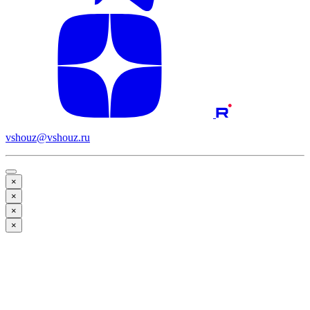
vshouz@vshouz.ru
×
×
×
×