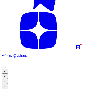
vshouz@vshouz.ru
×
×
×
×