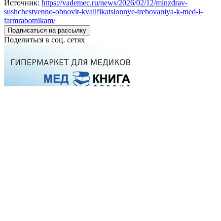
Источник:
https://vademec.ru/news/2026/02/12/minzdrav-
sushchestvenno-obnovit-kvalifikatsionnye-trebovaniya-k-med-i-
farmrabotnikam/
Подписаться на рассылку
Поделиться в соц. сетях