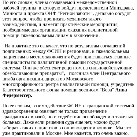
По его словам, члены создаваемой межведомственной
рабочей группы, в которую войдут представители Минздрава,
Минюста и проекта ОНФ "Регион заботы", детально обсудят
этот вопрос, чтобы прописать механизм такого
взаимодействия, и наметят практические мероприятия,
необходимые для организации оказания паллиативной
помощи тяжелобольным лицам в заключении.
"На практике это означает, что по результатам соглашений,
подписанных между ФСИН и регионами, к тяжелобольным
пациентам в местах заключения будут приглашаться главные
специалисты по паллиативной помощи государственной
системы. Они же обеспечат рецептом на сильнодействующие
обезболивающие препараты", - пояснила член Центрального
штаба организации, директор Московского
многопрофильного центра паллиативной помощи, учредитель
Благотворительного фонда помощи хосписам "Вера"
Анна
Федермессер
.
По ее словам, взаимодействие ФСИН с гражданской системой
здравоохранения означает не только привлечение
гражданских врачей, но и содействие освобождению тяжелых
больных. Даже если решения суда еще нет, можно будет
забирать таких пациентов в сопровождении конвоя: "Мы это
уже практиковали в Москве. Мне кажется, это очень важно,