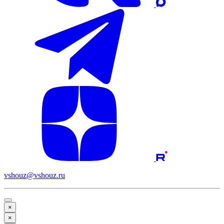
vshouz@vshouz.ru
×
×