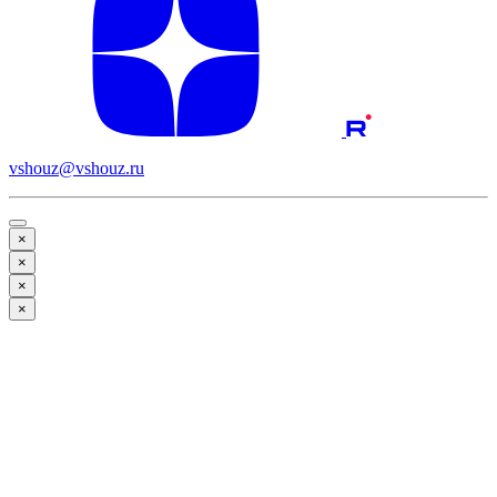
vshouz@vshouz.ru
×
×
×
×