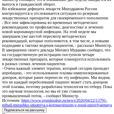
выпуск в гражданский оборот.
Во избежание дефицита лекарств Минздравом России
контролируется и отслеживается ситуация по резервам
лекарственных препаратов для своевременного пополнения.
- Все они зафиксированы во временных методических
рекомендациях по профилактике, диагностике и лечению
новой коронавирусной инфекции. На этой неделе мы
завершаем уже шестой пересмотр методических
рекомендаций, которые пополняются, в том числе, и новыми
подходами к тактике ведения пациентов, - рассказал Министр.
В завершении своего доклада Михаил Мурашко сообщил, что
на государственную регистрацию поступили четыре
лекарственных препарата, которые планируется использовать
в разных схемах лечения пациентов.
- Очень важный элемент терапии, который сегодня проходит
апробацию, - это использование плазмы иммунизированных
доноров, которые ранее перенесли эту инфекцию. Мы видим,
что не каждый переболевший пациент может стать донором
этой плазмы, поэтому разработана технология по отбору. Пока
это научная технология, но мы её уже ставим на
промышленный поток, - сообщил Министр.
Источник:
https://www.rosminzdrav.ru/news/2020/04/22/13791-
mihail-murashko-situatsiya-s-koronavirusom-v-rossii-upravlyaemaya
Подписаться на рассылку