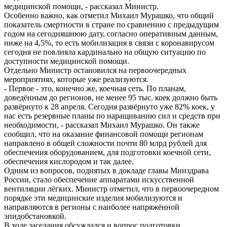
медицинской помощи, - рассказал Министр.
Особенно важно, как отметил Михаил Мурашко, что общий
показатель смертности в стране по сравнению с предыдущим
годом на сегодняшнюю дату, согласно оперативным данным,
ниже на 4,5%, то есть мобилизация в связи с коронавирусом
сегодня не повлияла кардинально на общую ситуацию по
доступности медицинской помощи.
Отдельно Министр остановился на первоочередных
мероприятиях, которые уже реализуются.
- Первое - это, конечно же, коечная сеть. По планам,
доведённым до регионов, не менее 95 тыс. коек должно быть
развёрнуто к 28 апреля. Сегодня развёрнуто уже 82% коек, у
нас есть резервные планы по наращиванию сил и средств при
необходимости, - рассказал Михаил Мурашко. Он также
сообщил, что на оказание финансовой помощи регионам
направлено в общей сложности почти 80 млрд рублей для
обеспечения оборудованием, для подготовки коечной сети,
обеспечения кислородом и так далее.
Одним из вопросов, поднятых в докладе главы Минздрава
России, стало обеспечение аппаратами искусственной
вентиляции лёгких. Министр отметил, что в первоочередном
порядке эти медицинские изделия мобилизуются и
направляются в регионы с наиболее напряжённой
эпидобстановкой.
В ходе заседания обсуждался и вопрос подготовки