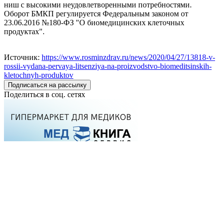
ниш с высокими неудовлетворенными потребностями.
Оборот БМКП регулируется Федеральным законом от
23.06.2016 №180-ФЗ "О биомедицинских клеточных
продуктах".
Источник:
https://www.rosminzdrav.ru/news/2020/04/27/13818-v-
rossii-vydana-pervaya-litsenziya-na-proizvodstvo-biomeditsinskih-
kletochnyh-produktov
Подписаться на рассылку
Поделиться в соц. сетях