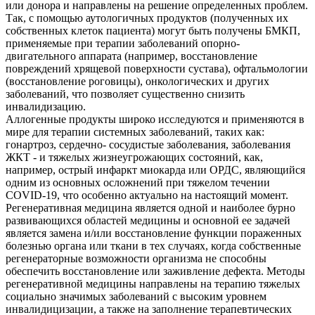
или донора и направлены на решение определенных проблем.
Так, c помощью аутологичных продуктов (полученных их
собственных клеток пациента) могут быть получены БМКП,
применяемые при терапии заболеваний опорно-
двигательного аппарата (например, восстановление
повреждений хрящевой поверхности сустава), офтальмологии
(восстановление роговицы), онкологических и других
заболеваний, что позволяет существенно снизить
инвалидизацию.
Аллогенные продукты широко исследуются и применяются в
мире для терапии системных заболеваний, таких как:
гонартроз, сердечно- сосудистые заболевания, заболевания
ЖКТ - и тяжелых жизнеугрожающих состояний, как,
например, острый инфаркт миокарда или ОРДС, являющийся
одним из основных осложнений при тяжелом течении
COVID-19, что особенно актуально на настоящий момент.
Регенеративная медицина является одной и наиболее бурно
развивающихся областей медицины и основной ее задачей
является замена и/или восстановление функции пораженных
болезнью органа или ткани в тех случаях, когда собственные
регенераторные возможности организма не способны
обеспечить восстановление или заживление дефекта. Методы
регенеративной медицины направлены на терапию тяжелых
социально значимых заболеваний с высоким уровнем
инвалидицизации, а также на заполнение терапевтических