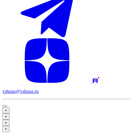
vshouz@vshouz.ru
×
×
×
×