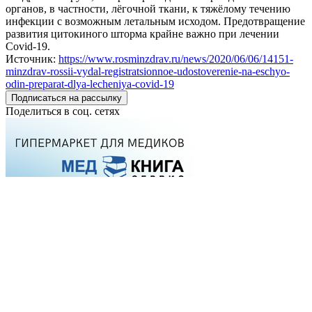
органов, в частности, лёгочной ткани, к тяжёлому течению
инфекции с возможным летальным исходом. Предотвращение
развития цитокиного шторма крайне важно при лечении
Covid-19.
Источник:
https://www.rosminzdrav.ru/news/2020/06/06/14151-
minzdrav-rossii-vydal-registratsionnoe-udostoverenie-na-eschyo-
odin-preparat-dlya-lecheniya-covid-19
Подписаться на рассылку
Поделиться в соц. сетях