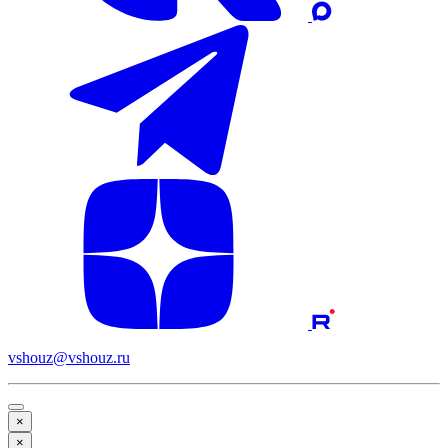
vshouz@vshouz.ru
×
×