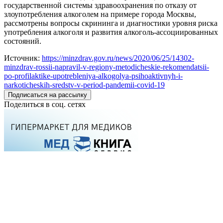
государственной системы здравоохранения по отказу от
злоупотребления алкоголем на примере города Москвы,
рассмотрены вопросы скрининга и диагностики уровня риска
употребления алкоголя и развития алкоголь-ассоциированных
состояний.
Источник:
https://minzdrav.gov.ru/news/2020/06/25/14302-
minzdrav-rossii-napravil-v-regiony-metodicheskie-rekomendatsii-
po-profilaktike-upotrebleniya-alkogolya-psihoaktivnyh-i-
narkoticheskih-sredstv-v-period-pandemii-covid-19
Подписаться на рассылку
Поделиться в соц. сетях