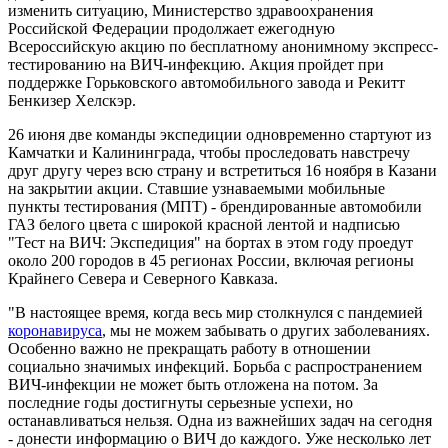
изменить ситуацию, Министерство здравоохранения
Российской Федерации продолжает ежегодную
Всероссийскую акцию по бесплатному анонимному экспресс-
тестированию на ВИЧ-инфекцию. Акция пройдет при
поддержке Горьковского автомобильного завода и Рекитт
Бенкизер Хелскэр.
26 июня две команды экспедиции одновременно стартуют из
Камчатки и Калининграда, чтобы проследовать навстречу
друг другу через всю страну и встретиться 16 ноября в Казани
на закрытии акции. Ставшие узнаваемыми мобильные
пункты тестирования (МПТ) - брендированные автомобили
ГАЗ белого цвета с широкой красной лентой и надписью
"Тест на ВИЧ: Экспедиция" на бортах в этом году проедут
около 200 городов в 45 регионах России, включая регионы
Крайнего Севера и Северного Кавказа.
"В настоящее время, когда весь мир столкнулся с пандемией
коронавируса
, мы не можем забывать о других заболеваниях.
Особенно важно не прекращать работу в отношении
социально значимых инфекций. Борьба с распространением
ВИЧ-инфекции не может быть отложена на потом. За
последние годы достигнуты серьезные успехи, но
останавливаться нельзя. Одна из важнейших задач на сегодня
- донести информацию о ВИЧ до каждого. Уже несколько лет