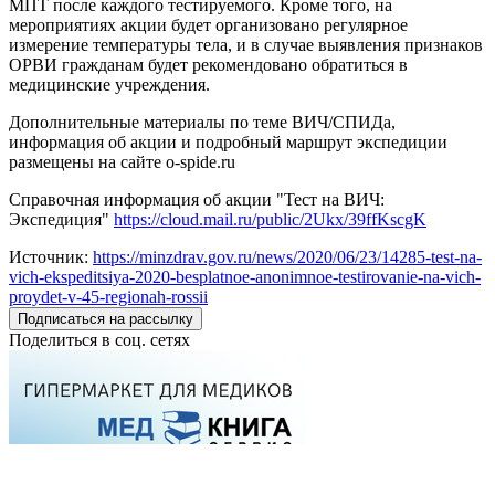
МПТ после каждого тестируемого. Кроме того, на
мероприятиях акции будет организовано регулярное
измерение температуры тела, и в случае выявления признаков
ОРВИ гражданам будет рекомендовано обратиться в
медицинские учреждения.
Дополнительные материалы по теме ВИЧ/СПИДа,
информация об акции и подробный маршрут экспедиции
размещены на сайте o-spide.ru
Справочная информация об акции "Тест на ВИЧ:
Экспедиция"
https://cloud.mail.ru/public/2Ukx/39ffKscgK
Источник:
https://minzdrav.gov.ru/news/2020/06/23/14285-test-na-
vich-ekspeditsiya-2020-besplatnoe-anonimnoe-testirovanie-na-vich-
proydet-v-45-regionah-rossii
Подписаться на рассылку
Поделиться в соц. сетях