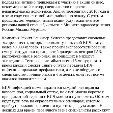
подряд мы активно привлекаем к участию в акции бизнес,
некоммерческий сектор, специалистов и просто
неравнодушных волонтеров. Акция проводится с 2016 года и
в этом году станет самой масштабной по охвату. С учетом
прошлых лет мероприятиями акции будут охвачены все
регионы нашей страны", - отметил Министр здравоохранения
России Михаил Мурашко.
Компания Рекитт Бенкизер Хелскэр предоставит слюновые
экспресс-тесты, которые позволят узнать свой ВИЧ-статус
более 40 000 человек. Также пройти экспресс-тестирование
смогут сотрудники предприятий дилерских центров ГАЗ,
расположенных в регионах, не вошедших в маршрут
экспедиции. Тестирование займет всего 15 минут, и за это
время каждый сможет узнать о путях передачи ВИЧ-
инфекции, правилах профилактики, а также обсудить со
специалистом личные риски и что делать, если тест все же
оказался положительным.
ВИЧ-инфекцией может заразиться каждый, невзирая на
возраст, пол, социальный статус, но с ней можно бороться:
при грамотной терапии с ВИЧ можно и нужно жить. Об этом
будет идти речь на образовательных семинарах, которые
пройдут в каждом населенном пункте маршрута акции. На
лекциях для врачей первичного звена специалисты расскажут