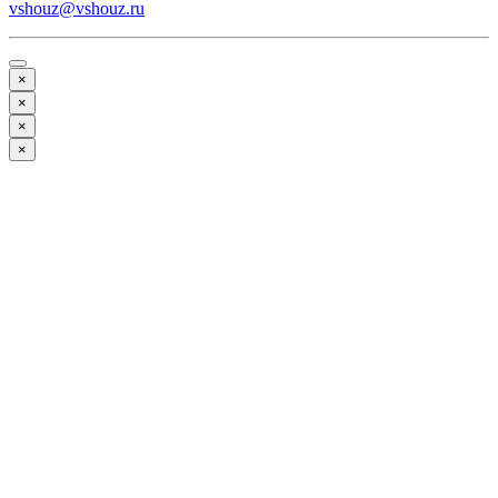
vshouz@vshouz.ru
×
×
×
×