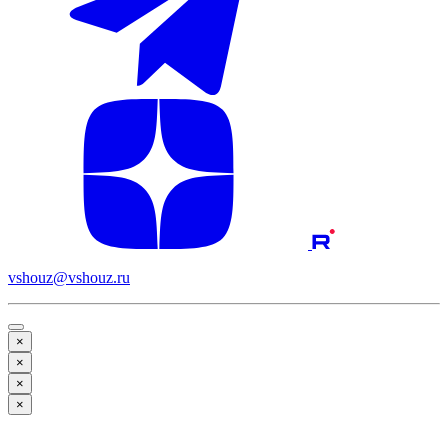
vshouz@vshouz.ru
×
×
×
×