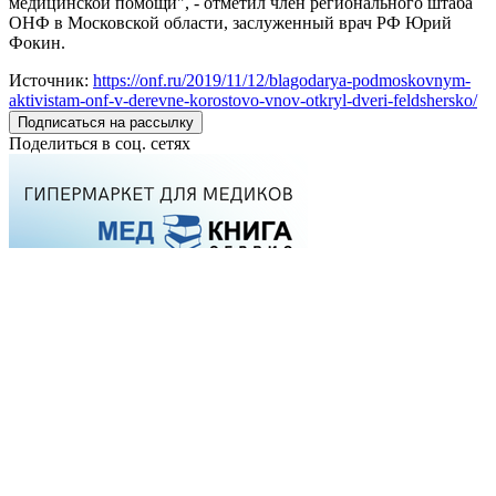
медицинской помощи", - отметил член регионального штаба
ОНФ в Московской области, заслуженный врач РФ Юрий
Фокин.
Источник:
https://onf.ru/2019/11/12/blagodarya-podmoskovnym-
aktivistam-onf-v-derevne-korostovo-vnov-otkryl-dveri-feldshersko/
Подписаться на рассылку
Поделиться в соц. сетях