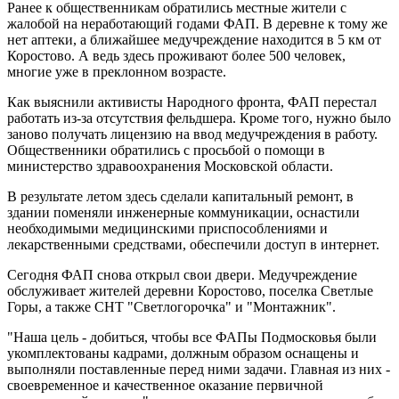
Ранее к общественникам обратились местные жители с
жалобой на неработающий годами ФАП. В деревне к тому же
нет аптеки, а ближайшее медучреждение находится в 5 км от
Коростово. А ведь здесь проживают более 500 человек,
многие уже в преклонном возрасте.
Как выяснили активисты Народного фронта, ФАП перестал
работать из-за отсутствия фельдшера. Кроме того, нужно было
заново получать лицензию на ввод медучреждения в работу.
Общественники обратились с просьбой о помощи в
министерство здравоохранения Московской области.
В результате летом здесь сделали капитальный ремонт, в
здании поменяли инженерные коммуникации, оснастили
необходимыми медицинскими приспособлениями и
лекарственными средствами, обеспечили доступ в интернет.
Сегодня ФАП снова открыл свои двери. Медучреждение
обслуживает жителей деревни Коростово, поселка Светлые
Горы, а также СНТ "Светлогорочка" и "Монтажник".
"Наша цель - добиться, чтобы все ФАПы Подмосковья были
укомплектованы кадрами, должным образом оснащены и
выполняли поставленные перед ними задачи. Главная из них -
своевременное и качественное оказание первичной