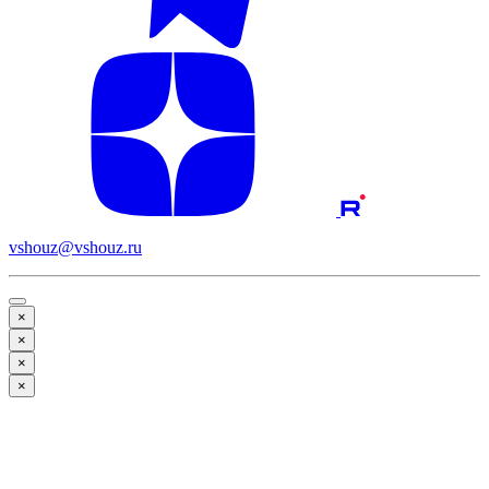
vshouz@vshouz.ru
×
×
×
×