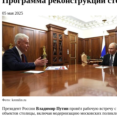
Программа реконструкции сто
05 мая 2025
Фото: kremlin.ru
Президент России
Владимир Путин
провёл рабочую встречу 
объектов столицы, включая модернизацию московских поликл