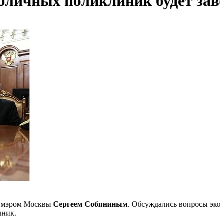
личных поликлиник будет заве
с мэром Москвы
Сергеем Собяниным
. Обсуждались вопросы эк
иник.