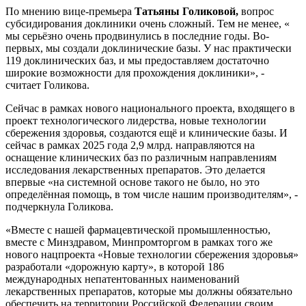
По мнению вице-премьера
Татьяны Голиковой,
вопрос
субсидирования доклиники очень сложный. Тем не менее, «
мы серьёзно очень продвинулись в последние годы. Во-
первых, мы создали доклинические базы. У нас практически
119 доклинических баз, и мы предоставляем достаточно
широкие возможности для прохождения доклиники», -
считает Голикова.
Сейчас в рамках нового национального проекта, входящего в
проект технологического лидерства, новые технологии
сбережения здоровья, создаются ещё и клинические базы. И
сейчас в рамках 2025 года 2,9 млрд. направляются на
оснащение клинических баз по различным направлениям
исследования лекарственных препаратов. Это делается
впервые «на системной основе такого не было, но это
определённая помощь, в том числе нашим производителям», -
подчеркнула Голикова.
«Вместе с нашей фармацевтической промышленностью,
вместе с Минздравом, Минпромторгом в рамках того же
нового нацпроекта «Новые технологии сбережения здоровья»
разработали «дорожную карту», в которой 186
международных непатентованных наименований
лекарственных препаратов, которые мы должны обязательно
обеспечить на территории Российской Федерации своим