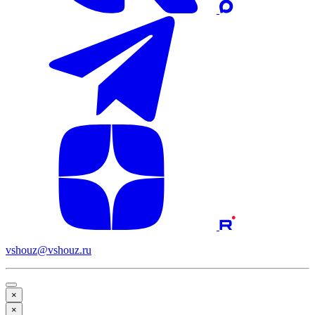
vshouz@vshouz.ru
×
×