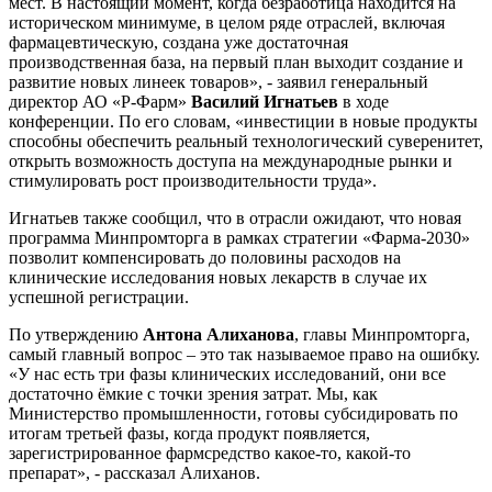
мест. В настоящий момент, когда безработица находится на
историческом минимуме, в целом ряде отраслей, включая
фармацевтическую, создана уже достаточная
производственная база, на первый план выходит создание и
развитие новых линеек товаров», - заявил г
енеральный
директор АО «Р-Фарм»
Василий Игнатьев
в ходе
конференции. По его словам, «инвестиции в новые продукты
способны обеспечить реальный технологический суверенитет,
открыть возможность доступа на международные рынки и
стимулировать рост производительности труда».
Игнатьев также сообщил, что в отрасли ожидают, что новая
программа Минпромторга в рамках стратегии «Фарма-2030»
позволит компенсировать до половины расходов на
клинические исследования новых лекарств в случае их
успешной регистрации.
По утверждению
Антона Алиханова
, главы Минпромторга,
самый главный вопрос – это так называемое право на ошибку.
«У нас есть три фазы клинических исследований, они все
достаточно ёмкие с точки зрения затрат. Мы, как
Министерство промышленности, готовы субсидировать по
итогам третьей фазы, когда продукт появляется,
зарегистрированное фармсредство какое-то, какой-то
препарат», - рассказал Алиханов.