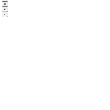
×
×
×