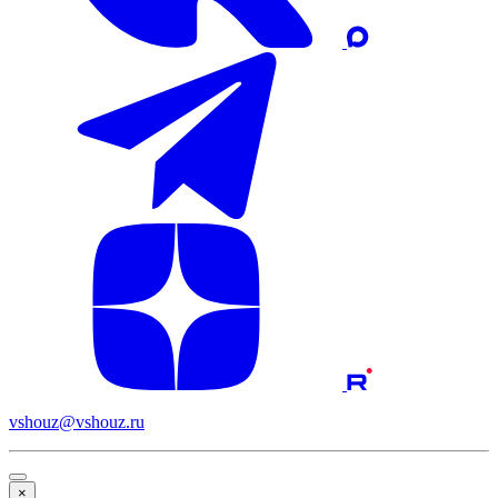
vshouz@vshouz.ru
×