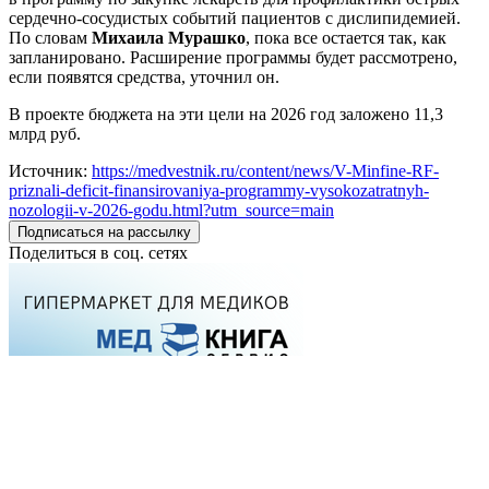
сердечно-сосудистых событий пациентов с дислипидемией.
По словам
Михаила Мурашко
, пока все остается так, как
запланировано. Расширение программы будет рассмотрено,
если появятся средства, уточнил он.
В проекте бюджета на эти цели на 2026 год заложено 11,3
млрд руб.
Источник:
https://medvestnik.ru/content/news/V-Minfine-RF-
priznali-deficit-finansirovaniya-programmy-vysokozatratnyh-
nozologii-v-2026-godu.html?utm_source=main
Подписаться на рассылку
Поделиться в соц. сетях